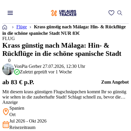
Startseite
Flüge
Krass günstig nach Málaga: Hin- & Rückflüge
in die schöne spanische Stadt NUR 83€
FLUG
Krass günstig nach Málaga: Hin- &
Rückflüge in die schöne spanische Stadt
0
Von
Pia Gerber
27.07.2026, 12:30 Uhr
Zuletzt geprüft vor 1 Woche
ab 83 € p.P.
Zum Angebot
Mit diesem krass günstigen Flugschnäppchen kommt Ihr so günstig
wie selten in die zauberhafte Stadt! Schlagt schnell zu, bevor die
Preise wieder steigen.
Anzeige
Spanien
Ort
Jul 2026 - Okt 2026
Reisezeitraum