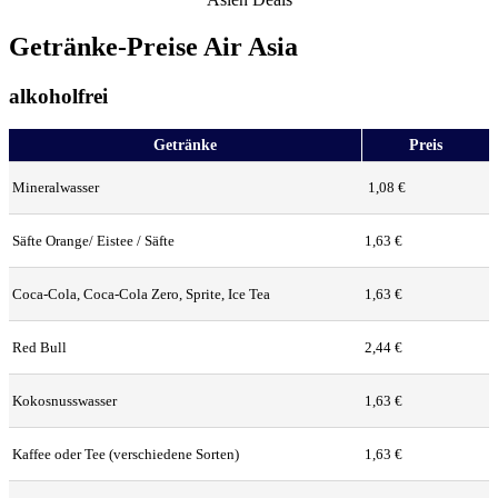
Getränke-Preise Air Asia
alkoholfrei
Getränke
Preis
Mineralwasser
1,08 €
Säfte Orange/ Eistee / Säfte
1,63 €
Coca-Cola, Coca-Cola Zero, Sprite, Ice Tea
1,63 €
Red Bull
2,44 €
Kokosnusswasser
1,63 €
Kaffee oder Tee (verschiedene Sorten)
1,63 €