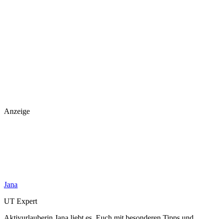
Anzeige
Jana
UT Expert
Aktivurlauberin Jana liebt es, Euch mit besonderen Tipps und