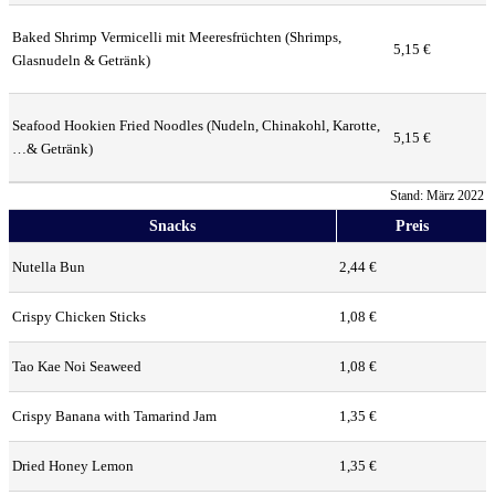
Baked Shrimp Vermicelli mit Meeresfrüchten (Shrimps,
5,15 €
Glasnudeln & Getränk)
Seafood Hookien Fried Noodles (Nudeln, Chinakohl, Karotte,
5,15 €
…& Getränk)
Stand: März 2022
Snacks
Preis
Nutella Bun
2,44 €
Crispy Chicken Sticks
1,08 €
Tao Kae Noi Seaweed
1,08 €
Crispy Banana with Tamarind Jam
1,35 €
Dried Honey Lemon
1,35 €