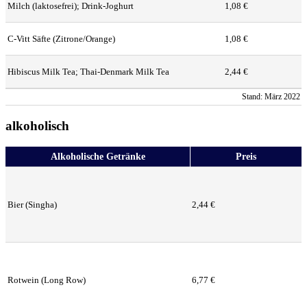
Milch (laktosefrei); Drink-Joghurt
1,08 €
C-Vitt Säfte (Zitrone/Orange)
1,08 €
Hibiscus Milk Tea; Thai-Denmark Milk Tea
2,44 €
Stand: März 2022
alkoholisch
Alkoholische Getränke
Preis
Bier (Singha)
2,44 €
Rotwein (Long Row)
6,77 €