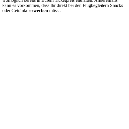
womöglich bereits in Eurem Ticketpreis enthalten. Anderenfalls
kann es vorkommen, dass Ihr direkt bei den Flugbegleitern Snacks
oder Getränke
erwerben
müsst.