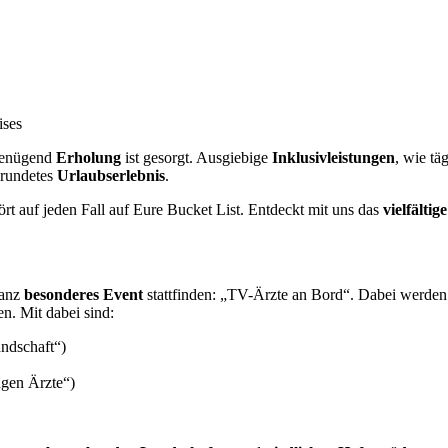
ises
 genügend
Erholung
ist gesorgt. Ausgiebige
Inklusivleistungen
, wie tä
gerundetes
Urlaubserlebnis
.
rt auf jeden Fall auf Eure Bucket List. Entdeckt mit uns das
vielfälti
anz
besonderes Event
stattfinden: „TV-Ärzte an Bord“. Dabei werden 
n. Mit dabei sind:
undschaft“)
ngen Ärzte“)