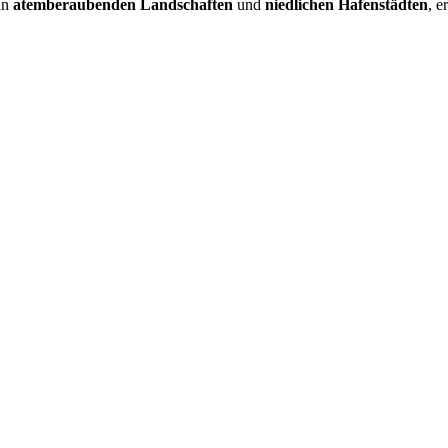
 an
atemberaubenden Landschaften
und
niedlichen Hafenstädten
, 