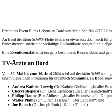
Erlebt das Event Eures Lebens an Bord von Mein Schiff® ©TUI Cru
An Bord der
Mein Schiff
® Flotte ist immer etwas los, doch auch für
Fitnessbereich sowie eine vielfältige Cocktailkarte sorgen für ein ab
Eine
Eventkreuzfahrt
ist ein ganz besonderes Reiseerlebnis und gehö
TV-Ärzte an Bord
Vom
30. Mai bis zum 10. Juni 2024
wird auf der
Mein Schiff
4 ein g
einem vielseitigen Programm für ordentlich
Stimmung an Bord
sorge
Andrea Kathrin Loewig
(Dr. Kathrin Globisch | „In aller Fre
Cheryl Shepard
(Dr. Elena Eichhorn | „In aller Freundschaft“)
Philipp Danne
(Ben Ahlbeck | „In aller Freundschaft – Die ju
Walter Plathe
(Dr. Ulrich Teschner | „Der Landarzt“) und
Joe Bausch
(Dr. Joseph Roth | „Kölner Tatort“)