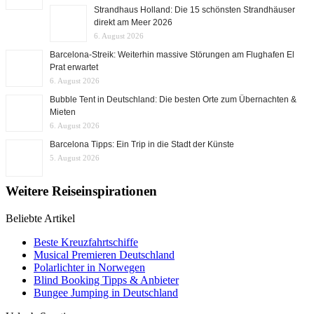
Strandhaus Holland: Die 15 schönsten Strandhäuser
direkt am Meer 2026
6. August 2026
Barcelona-Streik: Weiterhin massive Störungen am Flughafen El
Prat erwartet
6. August 2026
Bubble Tent in Deutschland: Die besten Orte zum Übernachten &
Mieten
6. August 2026
Barcelona Tipps: Ein Trip in die Stadt der Künste
5. August 2026
Weitere Reiseinspirationen
Beliebte Artikel
Beste Kreuzfahrtschiffe
Musical Premieren Deutschland
Polarlichter in Norwegen
Blind Booking Tipps & Anbieter
Bungee Jumping in Deutschland