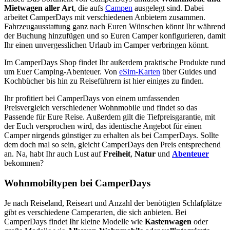
Mietwagen aller Art
, die aufs
Campen
ausgelegt sind. Dabei
arbeitet CamperDays mit verschiedenen Anbietern zusammen.
Fahrzeugausstattung ganz nach Euren Wünschen könnt Ihr während
der Buchung hinzufügen und so Euren Camper konfigurieren, damit
Ihr einen unvergesslichen Urlaub im Camper verbringen könnt.
Im CamperDays Shop findet Ihr außerdem praktische Produkte rund
um Euer Camping-Abenteuer. Von
eSim-Karten
über Guides und
Kochbücher bis hin zu Reiseführern ist hier einiges zu finden.
Ihr profitiert bei CamperDays von einem umfassenden
Preisvergleich verschiedener Wohnmobile und findet so das
Passende für Eure Reise. Außerdem gilt die Tiefpreisgarantie, mit
der Euch versprochen wird, das identische Angebot für einen
Camper nirgends günstiger zu erhalten als bei CamperDays. Sollte
dem doch mal so sein, gleicht CamperDays den Preis entsprechend
an. Na, habt Ihr auch Lust auf
Freiheit
,
Natur
und
Abenteuer
bekommen?
Wohnmobiltypen bei CamperDays
Je nach Reiseland, Reiseart und Anzahl der benötigten Schlafplätze
gibt es verschiedene Camperarten, die sich anbieten. Bei
CamperDays findet Ihr kleine Modelle wie
Kastenwagen
oder