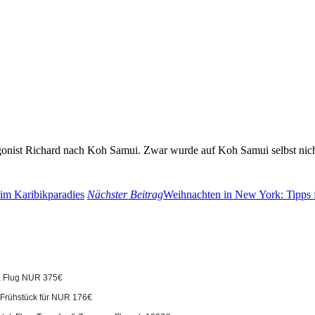
onist Richard nach Koh Samui. Zwar wurde auf Koh Samui selbst nicht g
 im Karibikparadies
Nächster Beitrag
Weihnachten in New York: Tipps f
 & Flug NUR 375€
. Frühstück für NUR 176€