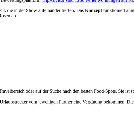
er Bewertungsplattform
TripAdvisor sind 1266 Ferienwohnungen auf K
llt, die in der Show aufeinander treffen. Das
Konzept
funktioniert ähn
Rosen ab.
ravelbereich oder auf der Suche nach den besten Food-Spots. Sie ist 
 Urlaubstracker vom jeweiligen Partner eine Vergütung bekommen. Die