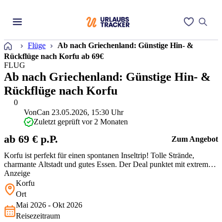
Startseite
Flüge
Ab nach Griechenland: Günstige Hin- &
Rückflüge nach Korfu ab 69€
FLUG
Ab nach Griechenland: Günstige Hin- &
Rückflüge nach Korfu
0
Von
Can
23.05.2026, 15:30 Uhr
Zuletzt geprüft vor 2 Monaten
ab 69 € p.P.
Zum Angebot
Korfu ist perfekt für einen spontanen Inseltrip! Tolle Strände,
charmante Altstadt und gutes Essen. Der Deal punktet mit extrem
günstigen Flügen, die sonst meist deutlich teurer sind. Ideal, wenn
Anzeige
Ihr flexibel seid und Lust auf Sonne zum kleinen Preis habt.
Korfu
Ort
Mai 2026 - Okt 2026
Reisezeitraum