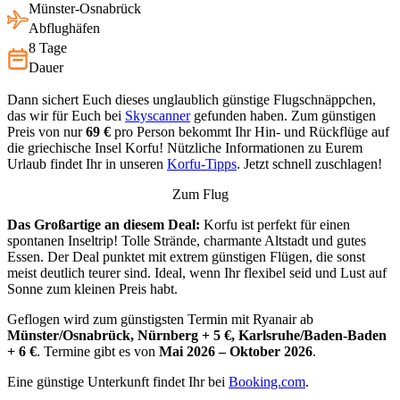
Münster-Osnabrück
Abflughäfen
8 Tage
Dauer
Dann sichert Euch dieses unglaublich günstige Flugschnäppchen,
das wir für Euch bei
Skyscanner
gefunden haben. Zum günstigen
Preis von nur
69 €
pro Person bekommt Ihr Hin- und Rückflüge auf
die griechische Insel Korfu! Nützliche Informationen zu Eurem
Urlaub findet Ihr in unseren
Korfu-Tipps
. Jetzt schnell zuschlagen!
Zum Flug
Das Großartige an diesem Deal:
Korfu ist perfekt für einen
spontanen Inseltrip! Tolle Strände, charmante Altstadt und gutes
Essen. Der Deal punktet mit extrem günstigen Flügen, die sonst
meist deutlich teurer sind. Ideal, wenn Ihr flexibel seid und Lust auf
Sonne zum kleinen Preis habt.
Geflogen wird zum günstigsten Termin mit Ryanair ab
Münster/Osnabrück, Nürnberg + 5 €, Karlsruhe/Baden-Baden
+ 6 €
. Termine gibt es von
Mai 2026 – Oktober 2026
.
Eine günstige Unterkunft findet Ihr bei
Booking.com
.