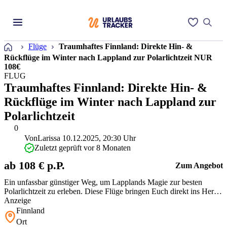
Startseite
Flüge
Traumhaftes Finnland: Direkte Hin- &
Rückflüge im Winter nach Lappland zur Polarlichtzeit NUR
108€
FLUG
Traumhaftes Finnland: Direkte Hin- &
Rückflüge im Winter nach Lappland zur
Polarlichtzeit
0
Von
Larissa
10.12.2025, 20:30 Uhr
Zuletzt geprüft vor 8 Monaten
ab 108 € p.P.
Zum Angebot
Ein unfassbar günstiger Weg, um Lapplands Magie zur besten
Polarlichtzeit zu erleben. Diese Flüge bringen Euch direkt ins Herz
des Winterwunderlands. Der Abflug ab Brüssel ist ein kleiner
Anzeige
Kompromiss für die einmalige Chance, die tanzenden Lichter am
Finnland
Himmel zu sehen. Für Abenteurer mit kleinem Budget ist das die
Ort