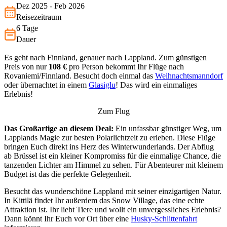
perfekte Gel…
Dez 2025 - Feb 2026
Reisezeitraum
6 Tage
Dauer
Es geht nach Finnland, genauer nach Lappland. Zum günstigen
Preis von nur
108 €
pro Person bekommt Ihr Flüge nach
Rovaniemi/Finnland. Besucht doch einmal das
Weihnachtsmanndorf
oder übernachtet in einem
Glasiglu
! Das wird ein einmaliges
Erlebnis!
Zum Flug
Das Großartige an diesem Deal:
Ein unfassbar günstiger Weg, um
Lapplands Magie zur besten Polarlichtzeit zu erleben. Diese Flüge
bringen Euch direkt ins Herz des Winterwunderlands. Der Abflug
ab Brüssel ist ein kleiner Kompromiss für die einmalige Chance, die
tanzenden Lichter am Himmel zu sehen. Für Abenteurer mit kleinem
Budget ist das die perfekte Gelegenheit.
Besucht das wunderschöne Lappland mit seiner einzigartigen Natur.
In Kittilä findet Ihr außerdem das Snow Village, das eine echte
Attraktion ist. Ihr liebt Tiere und wollt ein unvergessliches Erlebnis?
Dann könnt Ihr Euch vor Ort über eine
Husky-Schlittenfahrt