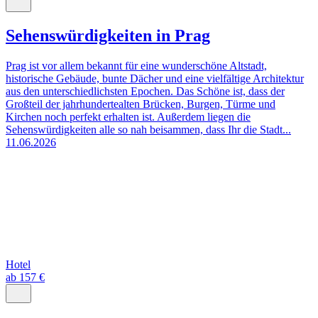
Sehenswürdigkeiten in Prag
Prag ist vor allem bekannt für eine wunderschöne Altstadt,
historische Gebäude, bunte Dächer und eine vielfältige Architektur
aus den unterschiedlichsten Epochen. Das Schöne ist, dass der
Großteil der jahrhundertealten Brücken, Burgen, Türme und
Kirchen noch perfekt erhalten ist. Außerdem liegen die
Sehenswürdigkeiten alle so nah beisammen, dass Ihr die Stadt...
11.06.2026
Hotel
ab 157 €