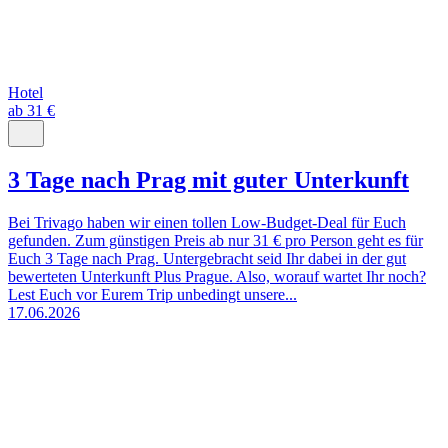
Hotel
ab 31 €
3 Tage nach Prag mit guter Unterkunft
Bei Trivago haben wir einen tollen Low-Budget-Deal für Euch
gefunden. Zum günstigen Preis ab nur 31 € pro Person geht es für
Euch 3 Tage nach Prag. Untergebracht seid Ihr dabei in der gut
bewerteten Unterkunft Plus Prague. Also, worauf wartet Ihr noch?
Lest Euch vor Eurem Trip unbedingt unsere...
17.06.2026