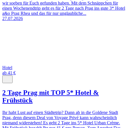
wir soeben für Euch gefunden haben. Mit dem Schnäppchen für
einen Wochenendtrip geht es für 2 Tage nach Prag ins gute 3* Hotel
a&o Prag Rhea und das für nur unglaubliche...
27.07.2026
Hotel
ab 41 €
2 Tage Prag mit TOP 5* Hotel &
Frühstück
Ihr habt Lust auf einen Städtetrip? Dann ab in die Goldene Stadt
Prag, denn diesem Deal von Voyage Privé kann wahrscheinlich
niemand widerstehen! Es geht 2 Tage ins 5* Hotel Urban Crème.
Mit Frühstück bezahlt Ihr nur 41 € pro Person. Zum Angebot Das