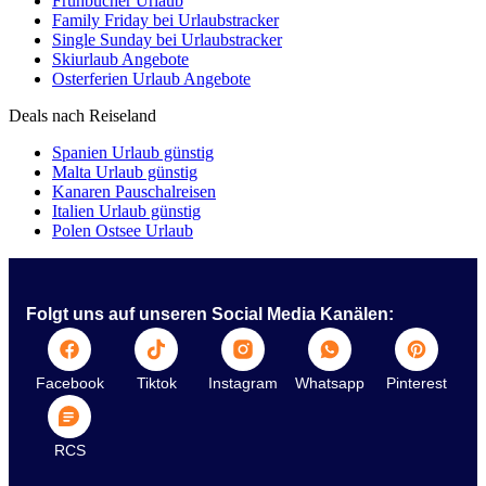
Frühbucher Urlaub
Family Friday bei Urlaubstracker
Single Sunday bei Urlaubstracker
Skiurlaub Angebote
Osterferien Urlaub Angebote
Deals nach Reiseland
Spanien Urlaub günstig
Malta Urlaub günstig
Kanaren Pauschalreisen
Italien Urlaub günstig
Polen Ostsee Urlaub