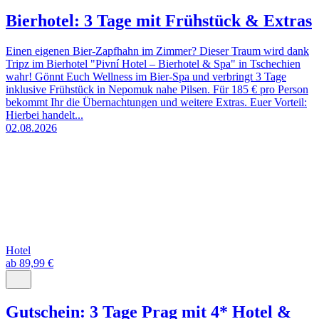
Bierhotel: 3 Tage mit Frühstück & Extras
Einen eigenen Bier-Zapfhahn im Zimmer? Dieser Traum wird dank
Tripz im Bierhotel "Pivní Hotel – Bierhotel & Spa" in Tschechien
wahr! Gönnt Euch Wellness im Bier-Spa und verbringt 3 Tage
inklusive Frühstück in Nepomuk nahe Pilsen. Für 185 € pro Person
bekommt Ihr die Übernachtungen und weitere Extras. Euer Vorteil:
Hierbei handelt...
02.08.2026
Hotel
ab 89,99 €
Gutschein: 3 Tage Prag mit 4* Hotel &