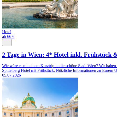
Hotel
ab 66 €
2 Tage in Wien: 4* Hotel inkl. Frühstück 
Wie wäre es mit einem Kurztrip in die schöne Stadt Wien? Wir haben
Spittelberg Hotel mit Frühstück. Nützliche Informationen zu Eurem Url
05.07.2026