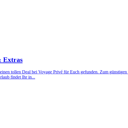
& Extras
 einen tollen Deal bei Voyage Privé für Euch gefunden. Zum günstigen
aub findet Ihr in...