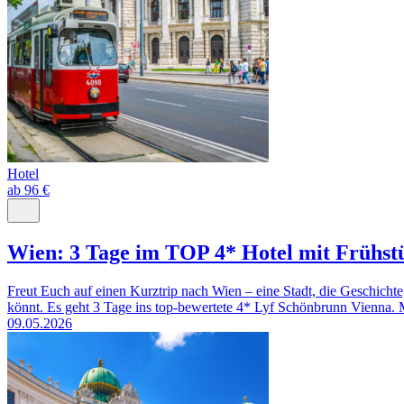
Hotel
ab 96 €
Wien: 3 Tage im TOP 4* Hotel mit Frühst
Freut Euch auf einen Kurztrip nach Wien – eine Stadt, die Geschicht
könnt. Es geht 3 Tage ins top-bewertete 4* Lyf Schönbrunn Vienna. Mi
09.05.2026