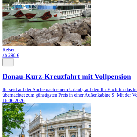
Reisen
ab 298 €
Donau-Kurz-Kreuzfahrt mit Vollpension
Ihr seid auf der Suche nach einem Urlaub, auf den Ihr Euch für da
übernachtet zum günstigsten Preis in einer Außenkabine S. Mit der Vo
16.06.2026