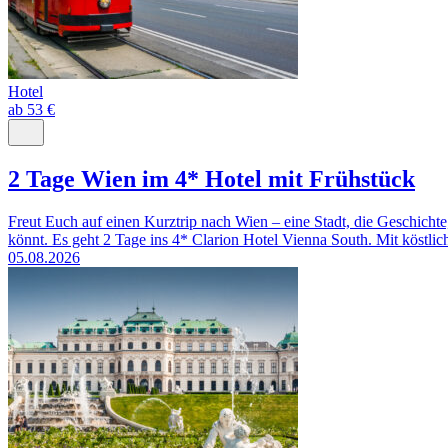
Hotel
ab 53 €
2 Tage Wien im 4* Hotel mit Frühstück
Freut Euch auf einen Kurztrip nach Wien – eine Stadt, die Geschicht
könnt. Es geht 2 Tage ins 4* Clarion Hotel Vienna South. Mit köstlich
05.08.2026