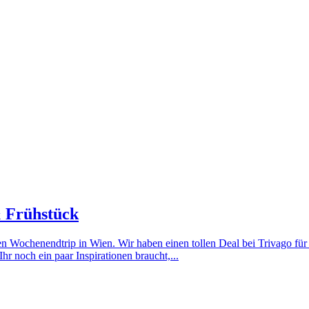
& Frühstück
en Wochenendtrip in Wien. Wir haben einen tollen Deal bei Trivago fü
r noch ein paar Inspirationen braucht,...