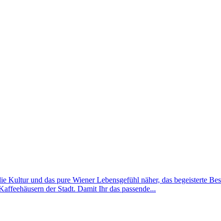
e Kultur und das pure Wiener Lebensgefühl näher, das begeisterte Bes
 Kaffeehäusern der Stadt. Damit Ihr das passende...