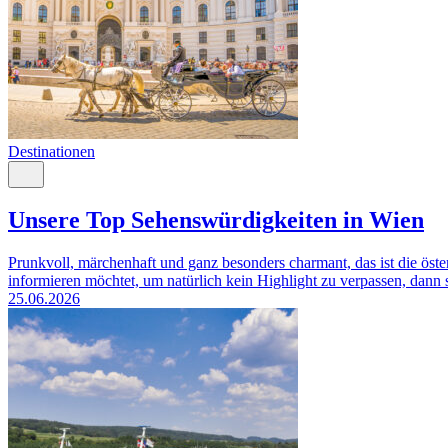
Destinationen
Unsere Top Sehenswürdigkeiten in Wien
Prunkvoll, märchenhaft und ganz besonders charmant, das ist die öst
informieren möchtet, um natürlich kein Highlight zu verpassen, dann se
25.06.2026