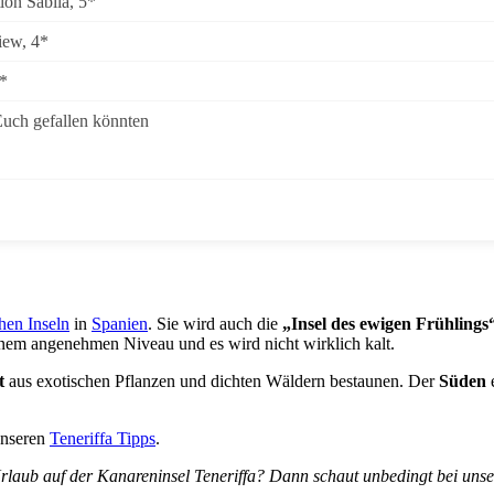
tion Sabila, 5*
iew, 4*
*
Euch gefallen könnten
hen Inseln
in
Spanien
. Sie wird auch die
„Insel des ewigen Frühlings
nem angenehmen Niveau und es wird nicht wirklich kalt.
t
aus exotischen Pflanzen und dichten Wäldern bestaunen. Der
Süden
e
 unseren
Teneriffa Tipps
.
n Urlaub auf der Kanareninsel Teneriffa? Dann schaut unbedingt bei uns