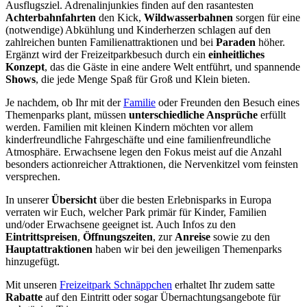
Ausflugsziel. Adrenalinjunkies finden auf den rasantesten
Achterbahnfahrten
den Kick,
Wildwasserbahnen
sorgen für eine
(notwendige) Abkühlung und Kinderherzen schlagen auf den
zahlreichen bunten Familienattraktionen und bei
Paraden
höher.
Ergänzt wird der Freizeitparkbesuch durch ein
einheitliches
Konzept
, das die Gäste in eine andere Welt entführt, und spannende
Shows
, die jede Menge Spaß für Groß und Klein bieten.
Je nachdem, ob Ihr mit der
Familie
oder Freunden den Besuch eines
Themenparks plant, müssen
unterschiedliche Ansprüche
erfüllt
werden. Familien mit kleinen Kindern möchten vor allem
kinderfreundliche Fahrgeschäfte und eine familienfreundliche
Atmosphäre. Erwachsene legen den Fokus meist auf die Anzahl
besonders actionreicher Attraktionen, die Nervenkitzel vom feinsten
versprechen.
In unserer
Übersicht
über die besten Erlebnisparks in Europa
verraten wir Euch, welcher Park primär für Kinder, Familien
und/oder Erwachsene geeignet ist. Auch Infos zu den
Eintrittspreisen
,
Öffnungszeiten
, zur
Anreise
sowie zu den
Hauptattraktionen
haben wir bei den jeweiligen Themenparks
hinzugefügt.
Mit unseren
Freizeitpark Schnäppchen
erhaltet Ihr zudem satte
Rabatte
auf den Eintritt oder sogar Übernachtungsangebote für