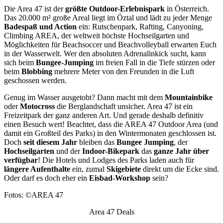
Die Area 47 ist der
größte Outdoor-Erlebnispark
in Österreich.
Das 20.000 m² große Areal liegt im Öztal und lädt zu jeder Menge
Badespaß und Action
ein: Rutschenpark, Rafting, Canyoning,
Climbing AREA, der weltweit höchste Hochseilgarten und
Möglichkeiten für Beachsoccer und Beachvolleyball erwarten Euch
in der Wasserwelt. Wer den absoluten Adrenalinkick sucht, kann
sich beim
Bungee-Jumping
im freien Fall in die Tiefe stürzen oder
beim
Blobbing
mehrere Meter von den Freunden in die Luft
geschossen werden.
Genug im Wasser ausgetobt? Dann macht mit dem
Mountainbike
oder
Motocross
die Berglandschaft unsicher. Area 47 ist ein
Freizeitpark der ganz anderen Art. Und gerade deshalb definitiv
einen Besuch wert! Beachtet, dass die AREA 47 Outdoor Area (und
damit ein Großteil des Parks) in den Wintermonaten geschlossen ist.
Doch
seit diesem Jahr
bleiben das
Bungee Jumping
, der
Hochseilgarten
und der
Indoor-Bikepark
das
ganze Jahr über
verfügbar
! Die Hotels und Lodges des Parks laden auch für
längere Aufenthalte
ein, zumal
Skigebiete
direkt um die Ecke sind.
Oder darf es doch eher ein
Eisbad-Workshop
sein?
Fotos: ©AREA 47
Area 47 Deals