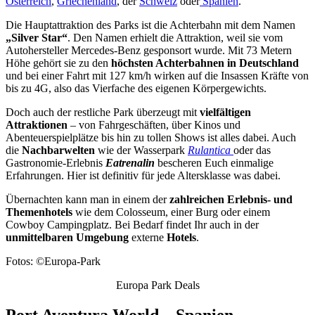
Österreich
,
Griechenland
, der
Schweiz
oder
Spanien
.
Die Hauptattraktion des Parks ist die Achterbahn mit dem Namen
„Silver Star“
. Den Namen erhielt die Attraktion, weil sie vom
Autohersteller Mercedes-Benz gesponsort wurde. Mit 73 Metern
Höhe gehört sie zu den
höchsten Achterbahnen in Deutschland
und bei einer Fahrt mit 127 km/h wirken auf die Insassen Kräfte von
bis zu 4G, also das Vierfache des eigenen Körpergewichts.
Doch auch der restliche Park überzeugt mit
vielfältigen
Attraktionen
– von Fahrgeschäften, über Kinos und
Abenteuerspielplätze bis hin zu tollen Shows ist alles dabei. Auch
die
Nachbarwelten
wie der Wasserpark
Rulantica
oder das
Gastronomie-Erlebnis
Eatrenalin
bescheren Euch einmalige
Erfahrungen. Hier ist definitiv für jede Altersklasse was dabei.
Übernachten kann man in einem der
zahlreichen Erlebnis- und
Themenhotels
wie dem Colosseum, einer Burg oder einem
Cowboy Campingplatz. Bei Bedarf findet Ihr auch in der
unmittelbaren Umgebung
externe
Hotels
.
Fotos: ©Europa-Park
Europa Park Deals
Port Aventura World – Spanien