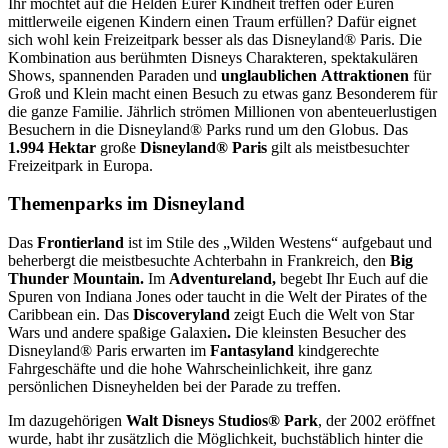
Ihr möchtet auf die Helden Eurer Kindheit treffen oder Euren
mittlerweile eigenen Kindern einen Traum erfüllen? Dafür eignet
sich wohl kein Freizeitpark besser als das Disneyland® Paris. Die
Kombination aus berühmten Disneys Charakteren, spektakulären
Shows, spannenden Paraden und
unglaublichen Attraktionen
für
Groß und Klein macht einen Besuch zu etwas ganz Besonderem für
die ganze Familie. Jährlich strömen Millionen von abenteuerlustigen
Besuchern in die Disneyland® Parks rund um den Globus. Das
1.994 Hektar
große
Disneyland® Paris
gilt als meistbesuchter
Freizeitpark in Europa.
Themenparks im Disneyland
Das
Frontierland
ist im Stile des „Wilden Westens“ aufgebaut und
beherbergt die meistbesuchte Achterbahn in Frankreich, den
Big
Thunder Mountain.
Im
Adventureland,
begebt Ihr Euch auf
die
Spuren von Indiana Jones oder taucht in die Welt der Pirates of the
Caribbean ein. Das
Discoveryland
zeigt Euch die Welt von Star
Wars und andere spaßige Galaxien
.
Die kleinsten Besucher des
Disneyland® Paris erwarten im
Fantasyland
kindgerechte
Fahrgeschäfte und die hohe Wahrscheinlichkeit, ihre ganz
persönlichen Disneyhelden bei der Parade zu treffen.
Im dazugehörigen
Walt Disneys Studios® Park
, der 2002 eröffnet
wurde, habt ihr zusätzlich die Möglichkeit, buchstäblich hinter die