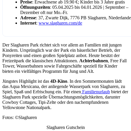
Preise
: Erwachsene ab 19.90 €; Kinder bis 3 Jahre gratis
Öffnungszeiten
: 05.04.2025 bis 04.01.2026 | September –
Dezember oft nur Mo.-Fr.
Adresse
: 37, Zwarte Dijk, 7776 PB Slagharen, Niederlande
Internet
:
www.slagharen.com/de
Der Slagharen Park richtet sich vor allem an Familien mit jungen
Kindern. Ursprünglich war der Park ein bäuerlicher Betrieb, der
Ponyreiten und einen großen Spielplatz anbot. Heute besitzt der
Freizeitpark die klassischen Attraktionen.
Achterbahnen
, Free Fall
Tower, Wasserbahnen sowie Fahrgeschäfte speziell für Kinder
bieten ein vielfältiges Programm für Jung und Alt.
Jüngstes Highlight ist das
4D-Kino
. In den Sommermonaten lädt
das Aqua Mexicana, der anliegende Wasserpark von Slagharen, zu
Spiel, Spaß und Erfrischung ein. Für einen
Familienurlaub
bietet der
Slagharen Park spezielle Übernachtungsmöglichkeiten, darunter
Cowboy Cottages, Tipi-Zelte oder den nachempfundenen
Yellowstone Nationalpark.
Fotos: ©Slagharen
Slagharen Gutschein