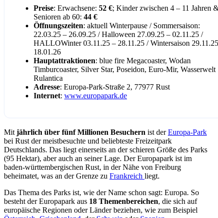
Preise
: Erwachsene:
52 €
; Kinder zwischen 4 – 11 Jahren 
Senioren ab 60:
44 €
Öffnungszeiten
: aktuell Winterpause / Sommersaison:
22.03.25 – 26.09.25 / Halloween 27.09.25 – 02.11.25 /
HALLOWinter 03.11.25 – 28.11.25 / Wintersaison 29.11.25
18.01.26
Hauptattraktionen
: blue fire Megacoaster, Wodan
Timburcoaster, Silver Star, Poseidon, Euro-Mir, Wasserwelt
Rulantica
Adresse
: Europa-Park-Straße 2, 77977 Rust
Internet
:
www.europapark.de
Mit
jährlich über fünf Millionen Besuchern
ist der
Europa-Park
bei Rust der meistbesuchte und beliebteste Freizeitpark
Deutschlands. Das liegt einerseits an der schieren Größe des Parks
(95 Hektar), aber auch an seiner Lage. Der Europapark ist im
baden-württembergischen Rust, in der Nähe von Freiburg
beheimatet, was an der Grenze zu
Frankreich
liegt.
Das Thema des Parks ist, wie der Name schon sagt: Europa. So
besteht der Europapark aus
18 Themenbereichen
, die sich auf
europäische Regionen oder Länder beziehen, wie zum Beispiel