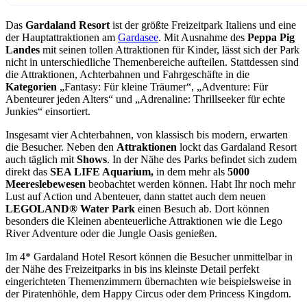
Das
Gardaland Resort
ist der größte Freizeitpark Italiens und eine
der Hauptattraktionen am
Gardasee
. Mit Ausnahme des
Peppa Pig
Landes
mit seinen tollen Attraktionen für Kinder, lässt sich der Park
nicht in unterschiedliche Themenbereiche aufteilen. Stattdessen sind
die Attraktionen, Achterbahnen und Fahrgeschäfte in die
Kategorien
„Fantasy: Für kleine Träumer“, „Adventure: Für
Abenteurer jeden Alters“ und „Adrenaline: Thrillseeker für echte
Junkies“ einsortiert.
Insgesamt vier Achterbahnen, von klassisch bis modern, erwarten
die Besucher. Neben den
Attraktionen
lockt das Gardaland Resort
auch täglich mit
Shows
. In der Nähe des Parks befindet sich zudem
direkt das
SEA LIFE Aquarium,
in dem mehr als
5000
Meereslebewesen
beobachtet werden können. Habt Ihr noch mehr
Lust auf Action und Abenteuer, dann stattet auch dem neuen
LEGOLAND® Water Park
einen Besuch ab. Dort können
besonders die Kleinen abenteuerliche Attraktionen wie die Lego
River Adventure oder die Jungle Oasis genießen.
Im 4* Gardaland Hotel Resort können die Besucher unmittelbar in
der Nähe des Freizeitparks in bis ins kleinste Detail perfekt
eingerichteten Themenzimmern übernachten wie beispielsweise in
der Piratenhöhle, dem Happy Circus oder dem Princess Kingdom.