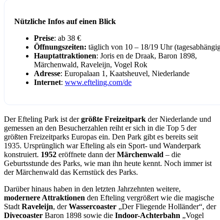
Nützliche Infos auf einen Blick
Preise
: ab 38 €
Öffnungszeiten:
täglich von 10 – 18/19 Uhr (tagesabhängi
Hauptattraktionen
: Joris en de Draak, Baron 1898,
Märchenwald, Raveleijn, Vogel Rok
Adresse
: Europalaan 1, Kaatsheuvel, Niederlande
Internet
:
www.efteling.com/de
Der Efteling Park ist der
größte Freizeitpark
der Niederlande und
gemessen an den Besucherzahlen reiht er sich in die Top 5 der
größten Freizeitparks Europas ein. Den Park gibt es bereits seit
1935. Ursprünglich war Efteling als ein Sport- und Wanderpark
konstruiert.
1952
eröffnete dann der
Märchenwald
– die
Geburtsstunde des Parks, wie man ihn heute kennt. Noch immer ist
der Märchenwald das Kernstück des Parks.
Darüber hinaus haben in den letzten Jahrzehnten weitere,
modernere Attraktionen
den Efteling vergrößert wie die magische
Stadt
Raveleijn
, der
Wassercoaster
„Der Fliegende Holländer“, der
Divecoaster
Baron 1898 sowie die
Indoor-Achterbahn
„Vogel