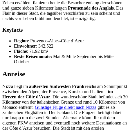
Zeiten erzählen, flanieren heute die Besucher entlang der schönen
und ganze sieben Kilometer langen
Promenade des Anglais
. Das
Flair in dieser Stadt, die tagsüber verschlafen zu sein scheint und
nachts vor Leben blüht und leuchtet, ist einzigartig.
Keyfacts
Region
: Provence-Alpes-Côte d’Azur
Einwohner
: 342.522
Fläche
: 71.92 km²
Beste Reisemonate:
Mai & Mitte September bis Mitte
Oktober
Anreise
Nizza liegt im
äußersten Südwesten Frankreichs
am Schnittpunkt
zwischen den Alpen, der Provence, Korsika und Italien –
im
Herzen der Côte d’Azur
. Die wunderschöne Stadt befindet sich 30
Kilometer von der italienischen Grenze und rund 10 Kilometer von
Monaco entfernt.
Günstige Flüge direkt nach Nizza
gibt es ab
zahlreichen Flughäfen in Deutschland. Die Flugzeit beträgt dabei
nur knapp um die zwei Stunden. Alternativ könnt Ihr mit dem
eigenen PKW anreisen und eventuell noch weitere Destinationen an
der Côte d’Azur besuchen. Die Stadt ist mit den großen