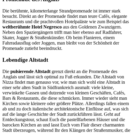
Die berühmte, kilometerlange Strandpromenade ist immer stark
besucht. Direkt an der Promenade findet man teure Cafés, elegante
Restaurants und die prachtvollen Hotelpaläste wie zum Beispiel das
weltberühmte Hotel Negresco
aus den Goldenen Zwanzigern.
Neben den Spaziergängern trifft man hier ebenso auf Radfahrer,
Skater, Jogger & Straßenkünstler. Ob beim Flanieren, einem
Fahrradausflug oder Joggen, man bleibt von der Schönheit der
Promenade zutiefst beeindruckt.
Lebendige Altstadt
Die
pulsierende Altstadt
grenzt direkt an die Promenade des
Anglais und lässt sich optimal zu Fuß erkunden. Die Altstadt von
Nizza findet man genauso vor, wie man sich wohl eine Altstadt in
einer sehr alten Stadt in Südfrankreich ausmalt: viele kleine,
verwinkelte Gassen und dutzende von kleinen Geschäften, Cafés,
Bars & Restaurants, die diese schmücken. Immer wieder sieht man
Kirchen sowie kleinere oder größere Plätze. Allerdings fallen einem
ab und zu doch italienische architektonische Einflüsse auf, was sich
auf die lange Geschichte der Stadt zurückführen lässt. Geht auf
Entdeckungstour, schaut Euch die pastellfarbenen Häuser und die
barocken Kirchen an und lasst Euch vom Flair dieser charmanten
Stadt überzeugen, während Ihr den Klängen der Straßenmusiker, die