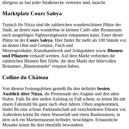
übrigens an fast jeder Straßenecke vertreten sind, lauscht.
Marktplatz Cours Saleya
Typisch für Nizza sind die zahlreichen wunderschönen Plätze der
Stadt, an denen man wunderbar in kleinen Cafés oder Restaurants
nach ausgiebigen Sightseeingtouren entspannen kann. Einer dieser
Plätze ist der
Cours Saleya
. Hier findet Ihr mehr als 100 Stände vor,
an denen Obst und Gemüse, Fisch und
Meeresprodukte, Kunsthandwerk und Antiquitäten sowie
Blumen
und Pflanzen
verkauft werden. Auf dem Markt verbreiten die
zahlreichen Blumen Ihre Düfte, die dem Markt den liebevollen
Beinamen „Blumenmarkt“ verpasst haben.
Colline du Château
Von diesem Festungsfelsen genießt Ihr den definitiv
besten
Ausblick über Nizza
, die Promenade des Anglais und den alten
Hafen. Falls Ihr den steilen Aufstieg zu Fuß scheut, so könnt Ihr mit
einem Fahrstuhl bis ganz nach oben fahren. Oben angekommen,
findet Ihr eine schöne Parklandschaft auf verschiedenen Ebenen vor.
Außerdem könnt Ihr einen Wasserfall und einen Bastionsturm, in
dem sich ein Marinemuseum befindet, besichtigen. Erstaunliche
Mosaike könnt Ihr dort ebenfalls bewundern.