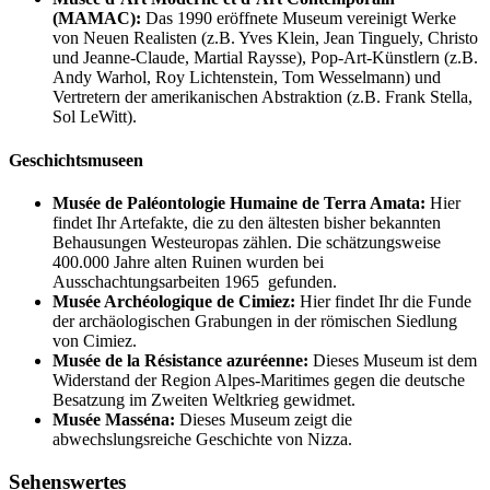
(MAMAC):
Das 1990 eröffnete Museum vereinigt Werke
von Neuen Realisten (z.B. Yves Klein, Jean Tinguely, Christo
und Jeanne-Claude, Martial Raysse), Pop-Art-Künstlern (z.B.
Andy Warhol, Roy Lichtenstein, Tom Wesselmann) und
Vertretern der amerikanischen Abstraktion (z.B. Frank Stella,
Sol LeWitt).
Geschichtsmuseen
Musée de Paléontologie Humaine de Terra Amata:
Hier
findet Ihr Artefakte, die zu den ältesten bisher bekannten
Behausungen Westeuropas zählen. Die schätzungsweise
400.000 Jahre alten Ruinen wurden bei
Ausschachtungsarbeiten 1965 gefunden.
Musée Archéologique de Cimiez:
Hier findet Ihr die Funde
der archäologischen Grabungen in der römischen Siedlung
von Cimiez.
Musée de la Résistance azuréenne:
Dieses Museum ist dem
Widerstand der Region Alpes-Maritimes gegen die deutsche
Besatzung im Zweiten Weltkrieg gewidmet.
Musée Masséna:
Dieses Museum zeigt die
abwechslungsreiche Geschichte von Nizza.
Sehenswertes