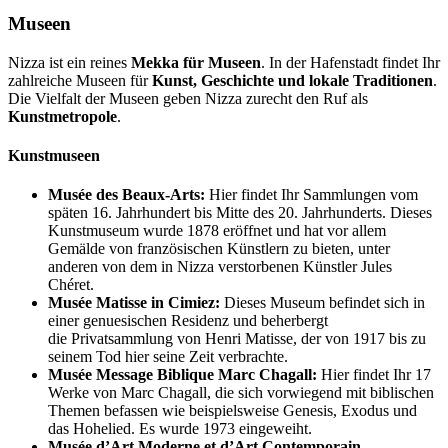
Museen
Nizza ist ein reines
Mekka für Museen
. In der Hafenstadt findet Ihr
zahlreiche Museen für
Kunst, Geschichte und lokale Traditionen
.
Die Vielfalt der Museen geben Nizza zurecht den Ruf als
Kunstmetropole
.
Kunstmuseen
Musée des Beaux-Arts:
Hier findet Ihr Sammlungen vom
späten 16. Jahrhundert bis Mitte des 20. Jahrhunderts. Dieses
Kunstmuseum wurde 1878 eröffnet und hat vor allem
Gemälde von französischen Künstlern zu bieten, unter
anderen von dem in Nizza verstorbenen Künstler Jules
Chéret.
Musée Matisse in Cimiez:
Dieses Museum befindet sich in
einer genuesischen Residenz und beherbergt
die Privatsammlung von Henri Matisse, der von 1917 bis zu
seinem Tod hier seine Zeit verbrachte.
Musée Message Biblique Marc Chagall:
Hier findet Ihr 17
Werke von Marc Chagall, die sich vorwiegend mit biblischen
Themen befassen wie beispielsweise Genesis, Exodus und
das Hohelied. Es wurde 1973 eingeweiht.
Musée d’Art Moderne et d’Art Contemporain