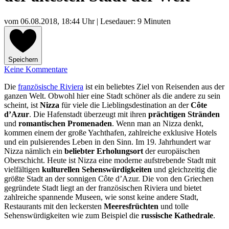
vom
06.08.2018, 18:44 Uhr
| Lesedauer: 9 Minuten
Speichern
Keine Kommentare
Die
französische Riviera
ist ein beliebtes Ziel von Reisenden aus der
ganzen Welt. Obwohl hier eine Stadt schöner als die andere zu sein
scheint, ist
Nizza
für viele die Lieblingsdestination an der
Côte
d’Azur
. Die Hafenstadt überzeugt mit ihren
prächtigen Stränden
und
romantischen Promenaden
. Wenn man an Nizza denkt,
kommen einem der große Yachthafen, zahlreiche exklusive Hotels
und ein pulsierendes Leben in den Sinn. Im 19. Jahrhundert war
Nizza nämlich ein
beliebter Erholungsort
der europäischen
Oberschicht. Heute ist Nizza eine moderne aufstrebende Stadt mit
vielfältigen
kulturellen Sehenswürdigkeiten
und gleichzeitig die
größte Stadt an der sonnigen Côte d’Azur. Die von den Griechen
gegründete Stadt liegt an der französischen Riviera und bietet
zahlreiche spannende Museen, wie sonst keine andere Stadt,
Restaurants mit den leckersten
Meeresfrüchten
und tolle
Sehenswürdigkeiten wie zum Beispiel die
russische
Kathedrale
.