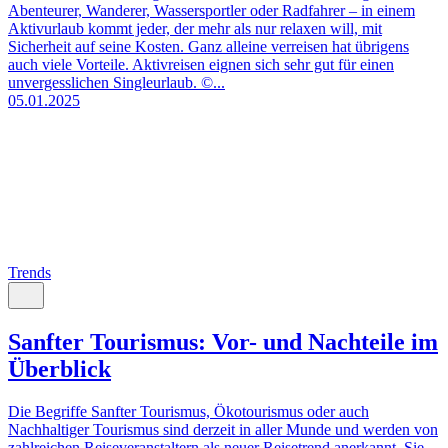
Abenteurer, Wanderer, Wassersportler oder Radfahrer – in einem
Aktivurlaub kommt jeder, der mehr als nur relaxen will, mit
Sicherheit auf seine Kosten. Ganz alleine verreisen hat übrigens
auch viele Vorteile. Aktivreisen eignen sich sehr gut für einen
unvergesslichen Singleurlaub. ©...
05.01.2025
Trends
Sanfter Tourismus: Vor- und Nachteile im
Überblick
Die Begriffe Sanfter Tourismus, Ökotourismus oder auch
Nachhaltiger Tourismus sind derzeit in aller Munde und werden von
zahlreichen Reiseveranstaltern als neuer Reisetrend anerkannt. Sie