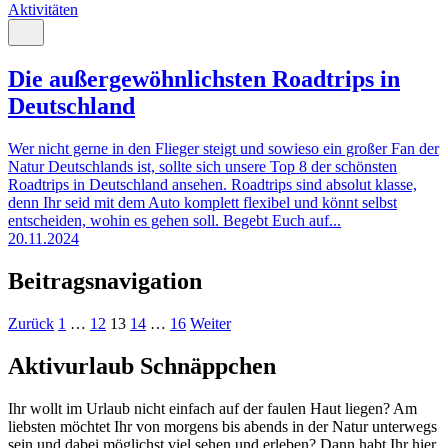
Aktivitäten
Die außergewöhnlichsten Roadtrips in
Deutschland
Wer nicht gerne in den Flieger steigt und sowieso ein großer Fan der
Natur Deutschlands ist, sollte sich unsere Top 8 der schönsten
Roadtrips in Deutschland ansehen. Roadtrips sind absolut klasse,
denn Ihr seid mit dem Auto komplett flexibel und könnt selbst
entscheiden, wohin es gehen soll. Begebt Euch auf...
20.11.2024
Beitragsnavigation
Zurück
1
…
12
13
14
…
16
Weiter
Aktivurlaub Schnäppchen
Ihr wollt im Urlaub nicht einfach auf der faulen Haut liegen? Am
liebsten möchtet Ihr von morgens bis abends in der Natur unterwegs
sein und dabei möglichst viel sehen und erleben? Dann habt Ihr hier