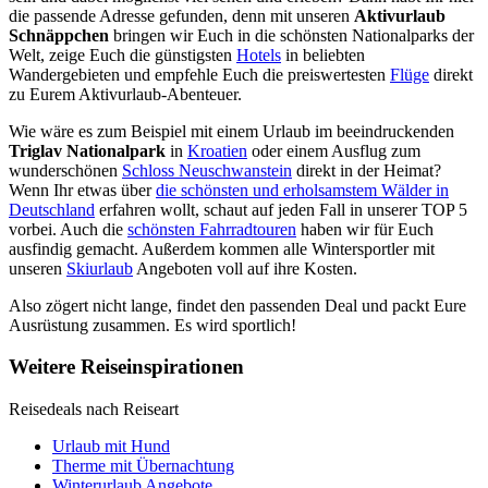
die passende Adresse gefunden, denn mit unseren
Aktivurlaub
Schnäppchen
bringen wir Euch in die schönsten Nationalparks der
Welt, zeige Euch die günstigsten
Hotels
in beliebten
Wandergebieten und empfehle Euch die preiswertesten
Flüge
direkt
zu Eurem Aktivurlaub-Abenteuer.
Wie wäre es zum Beispiel mit einem Urlaub im beeindruckenden
Triglav Nationalpark
in
Kroatien
oder einem Ausflug zum
wunderschönen
Schloss Neuschwanstein
direkt in der Heimat?
Wenn Ihr etwas über
die schönsten und erholsamstem Wälder in
Deutschland
erfahren wollt, schaut auf jeden Fall in unserer TOP 5
vorbei. Auch die
schönsten Fahrradtouren
haben wir für Euch
ausfindig gemacht. Außerdem kommen alle Wintersportler mit
unseren
Skiurlaub
Angeboten voll auf ihre Kosten.
Also zögert nicht lange, findet den passenden Deal und packt Eure
Ausrüstung zusammen. Es wird sportlich!
Weitere Reiseinspirationen
Reisedeals nach Reiseart
Urlaub mit Hund
Therme mit Übernachtung
Winterurlaub Angebote