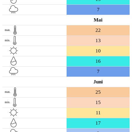
7
Mai
22
max.
13
min.
10
16
7
Juni
25
max.
15
min.
11
17