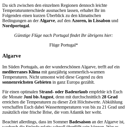
Da sich zwischen den einzelnen Regionen dennoch leichte
Temperaturunterschiede ausmachen lassen, erhaltet Ihr im
Folgenden einen kurzen Überblick zu den klimatischen
Bedingungen an der
Algarve
, auf den
Azoren, in Lissabon
und
Nordportugal
.
Günstige Flüge nach Portugal findet Ihr übrigens hier:
Flüge Portugal*
Algarve
Im Süden Portugals, an der wunderschönen Algarve, trefft auf ein
mediterranes Klima
mit ganzjährig sommerlich-warmen
Temperaturen. Nicht umsonst wird diese Gegend zu den
sonnenreichsten
Gebieten
in ganz Europa gezählt.
Für einen optimalen
Strand- oder Badeurlaub
empfehle ich Euch
die Monate
Juni bis August
, denn mit durchschnittlich
28 Grad
erreichen die Temperaturen zu dieser Zeit Höchstwerte. Abkühlung
verschaffen Euch dabei Wassertemperaturen von bis zu 21 Grad und
zusätzlich eine frische Brise, die vom Atlantik her weht.
Beachtet allerdings, dass im Sommer
Badesaison
an der Algarve ist,
wodurch die Strände relativ schnell überfüllt sein können. Wer es