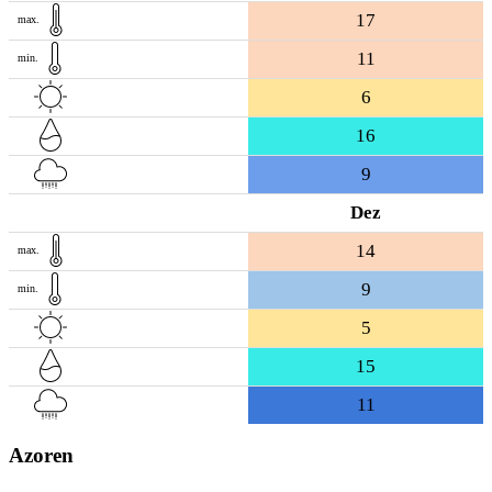
17
max.
11
min.
6
16
9
Dez
14
max.
9
min.
5
15
11
Azoren