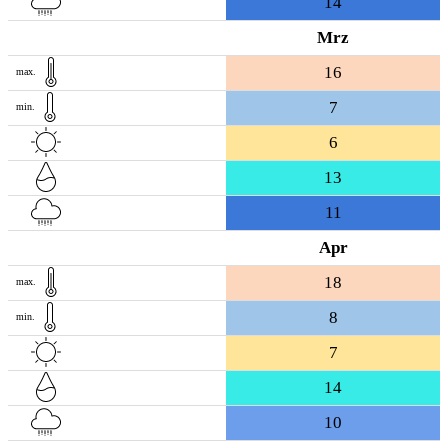
14
Mrz
16
max.
7
min.
6
13
11
Apr
18
max.
8
min.
7
14
10