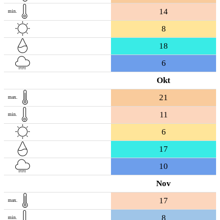
14
min.
8
18
6
Okt
21
max.
11
min.
6
17
10
Nov
17
max.
8
min.