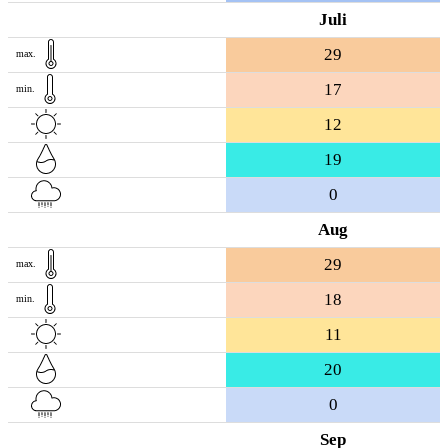
Juli
29
max.
17
min.
12
19
0
Aug
29
max.
18
min.
11
20
0
Sep