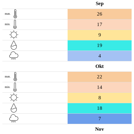
Sep
26
max.
17
min.
9
19
4
Okt
22
max.
14
min.
8
18
7
Nov