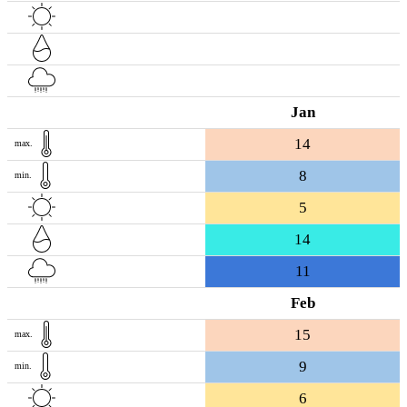
Jan
14
max.
8
min.
5
14
11
Feb
15
max.
9
min.
6