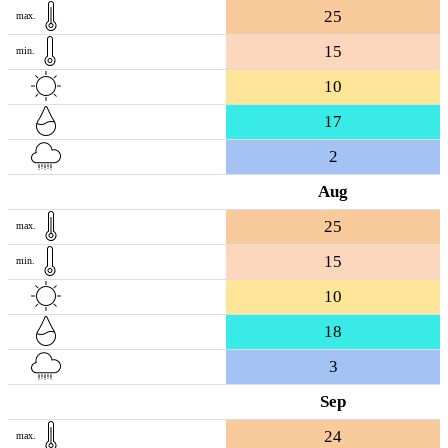
25
max.
15
min.
10
17
2
Aug
25
max.
15
min.
10
18
3
Sep
24
max.