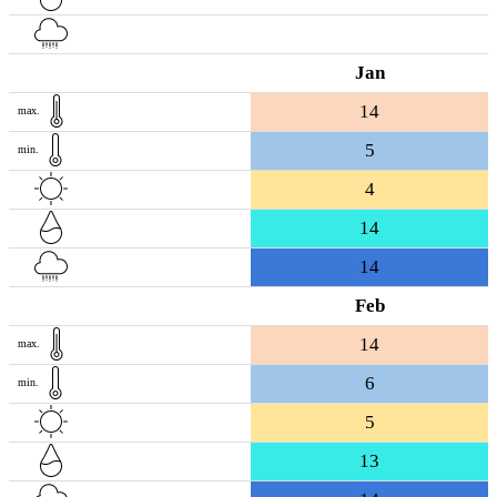
Jan
14
max.
5
min.
4
14
14
Feb
14
max.
6
min.
5
13