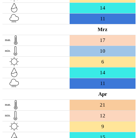
14
11
Mrz
17
max.
10
min.
6
14
11
Apr
21
max.
12
min.
9
15