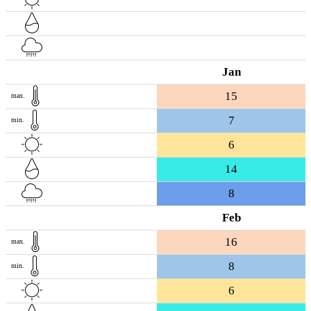
Jan
15
max.
7
min.
6
14
8
Feb
16
max.
8
min.
6