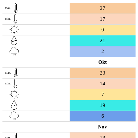
27
max.
17
min.
9
21
2
Okt
23
max.
14
min.
7
19
6
Nov
19
max.