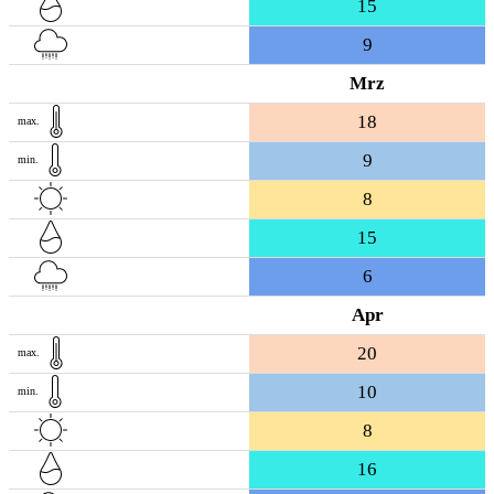
15
9
Mrz
18
max.
9
min.
8
15
6
Apr
20
max.
10
min.
8
16