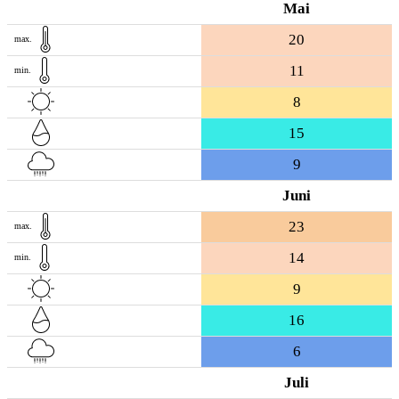
Mai
20
max.
11
min.
8
15
9
Juni
23
max.
14
min.
9
16
6
Juli