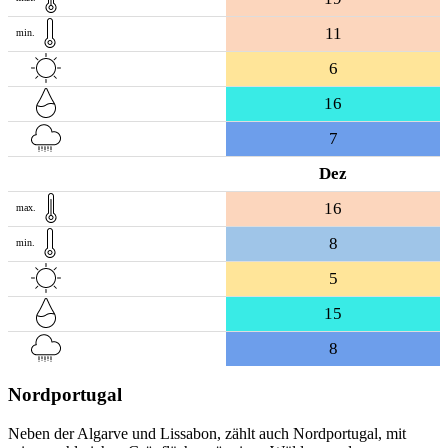
11
min.
6
16
7
Dez
16
max.
8
min.
5
15
8
Nordportugal
Neben der Algarve und Lissabon, zählt auch Nordportugal, mit