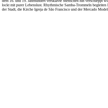
dem 16. und 19. Jahrhundert versklavte Menschen hin verschleppt wur
lockt mit purer Lebenslust. Rhythmische Samba-Trommeln begleiten
der Stadt, die Kirche Igreja de São Francisco und der Mercado Model