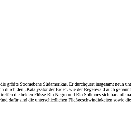
 die größte Stromebene Südamerikas. Er durchquert insgesamt neun unt
sch durch den „Katalysator der Erde“, wie der Regenwald auch genann
r treffen die beiden Flüsse Rio Negro und Rio Solimoes sichtbar aufein
d dafür sind die unterschiedlichen Fließgeschwindigkeiten sowie die