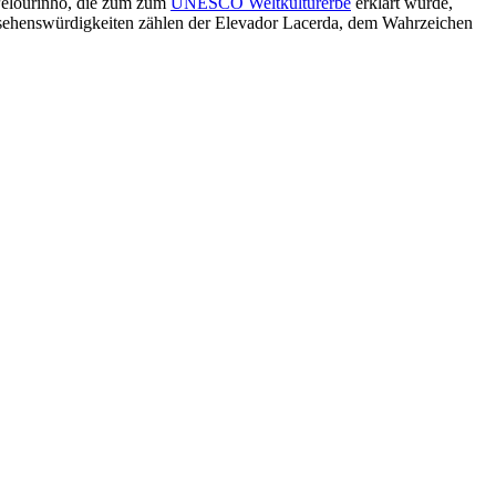
 Pelourinho, die zum zum
UNESCO Weltkulturerbe
erklärt wurde,
sehenswürdigkeiten zählen der Elevador Lacerda, dem Wahrzeichen