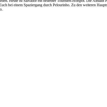
den. Heute ist Salvador ein beliebter Touristen-Hotspot. Die Altstadt
 Euch bei einem Spaziergang durch Pelourinho. Zu den weiteren Haupt
o.