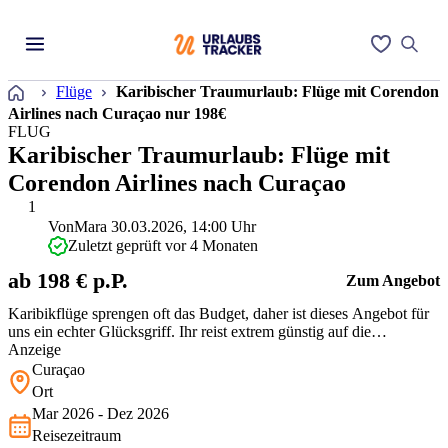
Startseite
Flüge
Karibischer Traumurlaub: Flüge mit Corendon
Airlines nach Curaçao nur 198€
FLUG
Karibischer Traumurlaub: Flüge mit
Corendon Airlines nach Curaçao
1
Von
Mara
30.03.2026, 14:00 Uhr
Zuletzt geprüft vor 4 Monaten
ab 198 € p.P.
Zum Angebot
Karibikflüge sprengen oft das Budget, daher ist dieses Angebot für
uns ein echter Glücksgriff. Ihr reist extrem günstig auf die
Trauminsel Curaçao, die Euch mit weißen Stränden und tollen
Anzeige
Tauchspots empfängt. Zwar startet Eure Reise in Amsterdam, doch
Curaçao
bei dieser enormen Ersparnis lohnt sich der Weg dorthin für Euer
Ort
Inselabe…
Mar 2026 - Dez 2026
Reisezeitraum