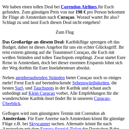
Wir haben einen tollen Deal bei
Corendon Airlines
für Euch
gefunden. Zum günstigen Preis von nur
198 €
pro Person bekommt
Ihr Flüge ab Amsterdam nach
Curaçao
. Worauf wartet Ihr also?
Schlagt zu und lasst Euch diesen Deal nicht entgehen!
Zum Flug
Das Großartige an diesem Deal:
Karibikflüge sprengen oft das
Budget, daher ist dieses Angebot für uns ein echter Glücksgriff. Ihr
reist extrem günstig auf die Trauminsel Curaçao, die Euch mit
weißen Stränden und tollen Tauchspots empfängt. Zwar startet Eure
Reise in Amsterdam, doch bei dieser enormen Ersparnis lohnt sich
der Weg dorthin für Euer Inselabenteuer absolut.
Neben
atemberaubenden Stränden
bietet Curaçao noch so einiges
mehr! Freut Euch auf beeindruckende
Sehenswürdigkeiten
, die
besten
Surf-
und
Tauchspots
in der Karibik und schaut auch
unbedingt auf
Klein Curaçao
vorbei. Alle Empfehlungen für die
wunderschöne Karibik-Insel findet Ihr in unserem
Curaçao-
Überblick
.
Geflogen wird zum günstigsten Termin mit Corendon ab
Amsterdam
. Für Eure Anreise nach Amsterdam könnt Ihr günstige
Flüge z.B. bei
Skyscanner
suchen. Alternativ könnt Ihr nach
Amsterdam mit dem
Europa-Spezial-Ticket
der Deutschen Bahn