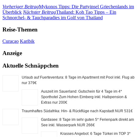
Vorheriger Beitrag
Mykonos Tipps: Die Partyinsel Griechenlands im
Überblick
Nächster Beitrag
Thailand: Koh Tao Tipps – Ein
Schnorchel- & Tauchparadies im Golf von Thailand
Reise-Themen
Curaçao
Karibik
Anzeige
Aktuelle Schnäppchen
Urlaub auf Fuerteventura: 8 Tage im Apartment mit Pool inkl. Flug ab
nur 379€
Auszeit im Sauerland: Gutschein für 4 Tage im 4*
Sporthotel Zum Hohen Eimberg inkl. Halbpension &
Extras nur 200€
Traumhaftes Südafrika: Hin- & Rückflüge nach Kapstadt NUR 531€
Gardasee: 8 Tage im sehr guten 5* Ferienpark direkt am
See inkl. Wasserpark NUR 266€
Krasses Angebot: 6 Tage Türkei im TOP 3*