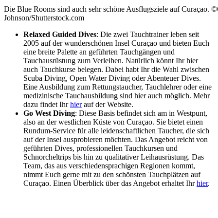
Die Blue Rooms sind auch sehr schöne Ausflugsziele auf Curaçao. ©
Johnson/Shutterstock.com
Relaxed Guided Dives
: Die zwei Tauchtrainer leben seit
2005 auf der wunderschönen Insel Curaçao und bieten Euch
eine breite Palette an geführten Tauchgängen und
Tauchausrüstung zum Verleihen. Natürlich könnt Ihr hier
auch Tauchkurse belegen. Dabei habt Ihr die Wahl zwischen
Scuba Diving, Open Water Diving oder Abenteuer Dives.
Eine Ausbildung zum Rettungstaucher, Tauchlehrer oder eine
medizinische Tauchausbildung sind hier auch möglich. Mehr
dazu findet Ihr
hier
auf der Website.
Go West Diving
: Diese Basis befindet sich am in Westpunt,
also an der westlichen Küste von Curaçao. Sie bietet einen
Rundum-Service für alle leidenschaftlichen Taucher, die sich
auf der Insel ausprobieren möchten. Das Angebot reicht von
geführten Dives, professionellen Tauchkursen und
Schnorcheltrips bis hin zu qualitativer Leihausrüstung. Das
Team, das aus verschiedensprachigen Regionen kommt,
nimmt Euch gerne mit zu den schönsten Tauchplätzen auf
Curaçao. Einen Überblick über das Angebot erhaltet Ihr
hier
.