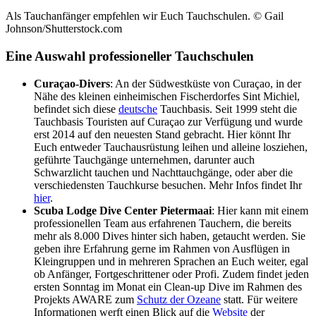
Als Tauchanfänger empfehlen wir Euch Tauchschulen. © Gail
Johnson/Shutterstock.com
Eine Auswahl professioneller Tauchschulen
Curaçao-Divers
: An der Südwestküste von Curaçao, in der
Nähe des kleinen einheimischen Fischerdorfes Sint Michiel,
befindet sich diese
deutsche
Tauchbasis. Seit 1999 steht die
Tauchbasis Touristen auf Curaçao zur Verfügung und wurde
erst 2014 auf den neuesten Stand gebracht. Hier könnt Ihr
Euch entweder Tauchausrüstung leihen und alleine losziehen,
geführte Tauchgänge unternehmen, darunter auch
Schwarzlicht tauchen und Nachttauchgänge, oder aber die
verschiedensten Tauchkurse besuchen. Mehr Infos findet Ihr
hier
.
Scuba Lodge Dive Center Pietermaai
: Hier kann mit einem
professionellen Team aus erfahrenen Tauchern, die bereits
mehr als 8.000 Dives hinter sich haben, getaucht werden. Sie
geben ihre Erfahrung gerne im Rahmen von Ausflügen in
Kleingruppen und in mehreren Sprachen an Euch weiter, egal
ob Anfänger, Fortgeschrittener oder Profi. Zudem findet jeden
ersten Sonntag im Monat ein Clean-up Dive im Rahmen des
Projekts AWARE zum
Schutz der Ozeane
statt. Für weitere
Informationen werft einen Blick auf die
Website
der