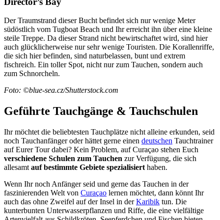
Director’s Bay
Der Traumstrand dieser Bucht befindet sich nur wenige Meter
südöstlich vom Tugboat Beach und Ihr erreicht ihn über eine kleine
steile Treppe. Da dieser Strand nicht bewirtschaftet wird, sind hier
auch glücklicherweise nur sehr wenige Touristen. Die Korallenriffe,
die sich hier befinden, sind naturbelassen, bunt und extrem
fischreich. Ein toller Spot, nicht nur zum Tauchen, sondern auch
zum Schnorcheln.
Foto: ©blue-sea.cz/Shutterstock.com
Geführte Tauchgänge & Tauchschulen
Ihr möchtet die beliebtesten Tauchplätze nicht alleine erkunden, seid
noch Tauchanfänger oder hättet gerne einen
deutschen
Tauchtrainer
auf Eurer Tour dabei? Kein Problem, auf Curaçao stehen Euch
verschiedene Schulen zum Tauchen
zur Verfügung, die sich
allesamt
auf bestimmte Gebiete spezialisiert
haben.
Wenn Ihr noch Anfänger seid und gerne das Tauchen in der
faszinierenden Welt von
Curaçao
lernen möchtet, dann könnt Ihr
auch das ohne Zweifel auf der Insel in der
Karibik
tun. Die
kunterbunten Unterwasserpflanzen und Riffe, die eine vielfältige
Artenvielfalt aus Schildkröten, Seepferdchen und Fischen bieten,