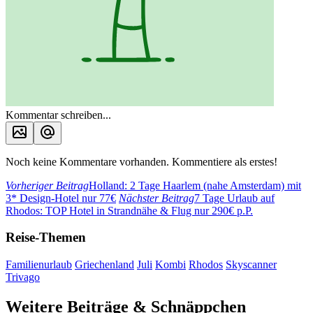
Kommentar schreiben...
Noch keine Kommentare vorhanden. Kommentiere als erstes!
Vorheriger Beitrag
Holland: 2 Tage Haarlem (nahe Amsterdam) mit
3* Design-Hotel nur 77€
Nächster Beitrag
7 Tage Urlaub auf
Rhodos: TOP Hotel in Strandnähe & Flug nur 290€ p.P.
Reise-Themen
Familienurlaub
Griechenland
Juli
Kombi
Rhodos
Skyscanner
Trivago
Weitere Beiträge & Schnäppchen