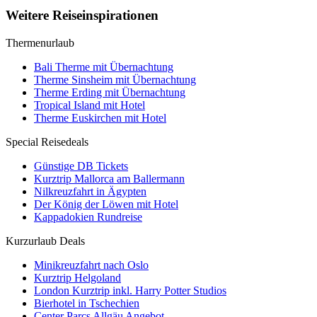
Weitere Reiseinspirationen
Thermenurlaub
Bali Therme mit Übernachtung
Therme Sinsheim mit Übernachtung
Therme Erding mit Übernachtung
Tropical Island mit Hotel
Therme Euskirchen mit Hotel
Special Reisedeals
Günstige DB Tickets
Kurztrip Mallorca am Ballermann
Nilkreuzfahrt in Ägypten
Der König der Löwen mit Hotel
Kappadokien Rundreise
Kurzurlaub Deals
Minikreuzfahrt nach Oslo
Kurztrip Helgoland
London Kurztrip inkl. Harry Potter Studios
Bierhotel in Tschechien
Center Parcs Allgäu Angebot