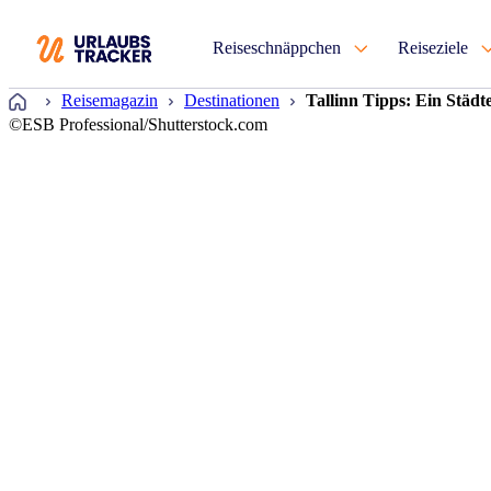
Reiseschnäppchen
Reiseziele
Startseite
Reisemagazin
Destinationen
Tallinn Tipps: Ein Städt
©ESB Professional/Shutterstock.com