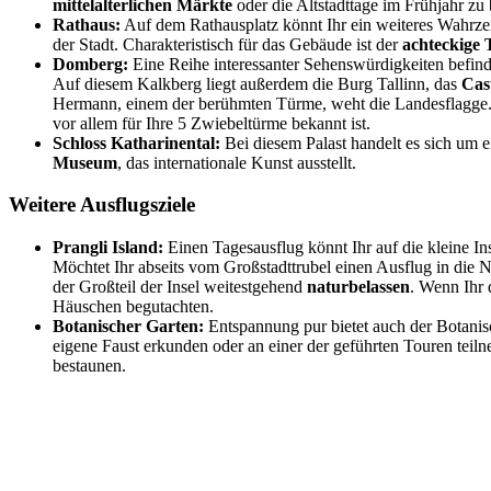
mittelalterlichen Märkte
oder die Altstadttage im Frühjahr zu
Rathaus:
Auf dem Rathausplatz könnt Ihr ein weiteres Wahrzei
der Stadt. Charakteristisch für das Gebäude ist der
achteckige
Domberg:
Eine Reihe interessanter Sehenswürdigkeiten befin
Auf diesem Kalkberg liegt außerdem die Burg Tallinn, das
Cas
Hermann, einem der berühmten Türme, weht die Landesflagge.
vor allem für Ihre 5 Zwiebeltürme bekannt ist.
Schloss Katharinental:
Bei diesem Palast handelt es sich um e
Museum
, das internationale Kunst ausstellt.
Weitere Ausflugsziele
Prangli Island:
Einen Tagesausflug könnt Ihr auf die kleine In
Möchtet Ihr abseits vom Großstadttrubel einen Ausflug in die N
der Großteil der Insel weitestgehend
naturbelassen
. Wenn Ihr 
Häuschen begutachten.
Botanischer Garten:
Entspannung pur bietet auch der Botanisc
eigene Faust erkunden oder an einer der geführten Touren teilne
bestaunen.