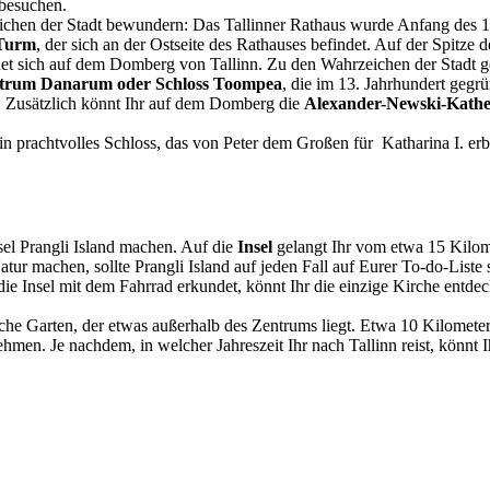
 besuchen.
chen der Stadt bewundern: Das Tallinner Rathaus wurde Anfang des 15.
 Turm
, der sich an der Ostseite des Rathauses befindet. Auf der Spitz
det sich auf dem Domberg von Tallinn. Zu den Wahrzeichen der Stadt g
trum Danarum oder Schloss Toompea
, die im 13. Jahrhundert gegr
 Zusätzlich könnt Ihr auf dem Domberg die
Alexander-Newski-Kathe
in prachtvolles Schloss, das von Peter dem Großen für Katharina I. er
sel Prangli Island machen. Auf die
Insel
gelangt Ihr vom etwa 15 Kilome
atur machen, sollte Prangli Island auf jeden Fall auf Eurer To-do-Lis
die Insel mit dem Fahrrad erkundet, könnt Ihr die einzige Kirche entde
he Garten, der etwas außerhalb des Zentrums liegt. Etwa 10 Kilometer
hmen. Je nachdem, in welcher Jahreszeit Ihr nach Tallinn reist, könnt 