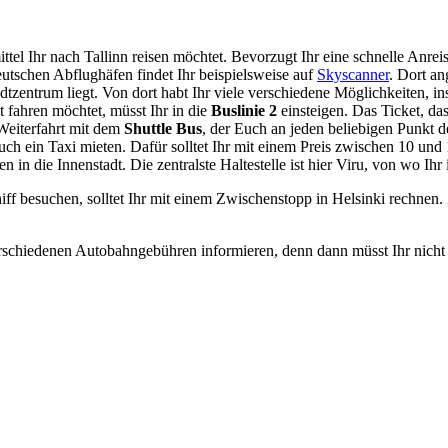
el Ihr nach Tallinn reisen möchtet. Bevorzugt Ihr eine schnelle Anrei
utschen Abflughäfen findet Ihr beispielsweise auf
Skyscanner
. Dort a
dtzentrum liegt. Von dort habt Ihr viele verschiedene Möglichkeiten, i
t fahren möchtet, müsst Ihr in die
Buslinie 2
einsteigen. Das Ticket, da
 Weiterfahrt mit dem
Shuttle Bus
, der Euch an jeden beliebigen Punkt d
v auch ein Taxi mieten. Dafür solltet Ihr mit einem Preis zwischen 10 un
en in die Innenstadt. Die zentralste Haltestelle ist hier Viru, von wo Ih
f besuchen, solltet Ihr mit einem Zwischenstopp in Helsinki rechnen. 
verschiedenen Autobahngebühren informieren, denn dann müsst Ihr nich