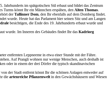
 Jahrhunderts im spätgotischen Stil erbaut und bildet das Zentrum
e des Turms könnt Ihr ein Männchen erspähen, den
Alten Thomas
.
ehört der
Tallinner Dom
, den Ihr ebenfalls auf dem Domberg findet.
ündet wurde. Heute hat das Parlament hier seinen Sitz und am Langen
drale
besichtigen, die Ende des 19. Jahrhunderts erbaut wurde und
baut wurde. Im Inneren des Gebäudes findet Ihr das
Kadriorg
ter entfernten Leppneeme in etwa einer Stunde mit der Fähre.
te stehen. Auf Prangli wohnen nur wenige Menschen, auch deshalb ist
cken oder in einem der drei Dörfer die typisch skandinavischen
 von der Stadt entfernt könnt Ihr die schönen Anlagen entweder auf
Ihr die
artenreiche Pflanzenwelt
in den Gewächshäusern und Wiesen