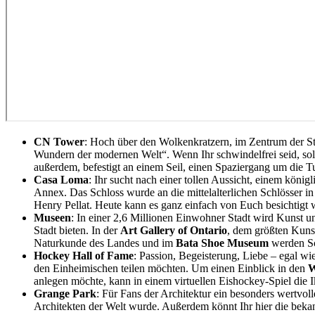
CN Tower
: Hoch über den Wolkenkratzern, im Zentrum der St
Wundern der modernen Welt“. Wenn Ihr schwindelfrei seid, sol
außerdem, befestigt an einem Seil, einen Spaziergang um die T
Casa Loma
: Ihr sucht nach einer tollen Aussicht, einem kön
Annex. Das Schloss wurde an die mittelalterlichen Schlösser i
Henry Pellat. Heute kann es ganz einfach von Euch besichtigt 
Museen
: In einer 2,6 Millionen Einwohner Stadt wird Kunst un
Stadt bieten. In der
Art Gallery of Ontario
, dem größten Kun
Naturkunde des Landes und im
Bata Shoe Museum
werden Sch
Hockey Hall of Fame
: Passion, Begeisterung, Liebe – egal wi
den Einheimischen teilen möchten. Um einen Einblick in den
W
anlegen möchte, kann in einem virtuellen Eishockey-Spiel die
Grange Park
: Für Fans der Architektur ein besonders wertvol
Architekten der Welt wurde. Außerdem könnt Ihr hier die beka