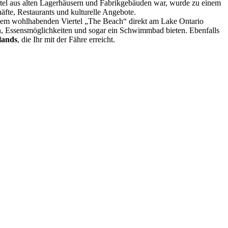
ertel aus alten Lagerhäusern und Fabrikgebäuden war, wurde zu einem
häfte, Restaurants und kulturelle Angebote.
n dem wohlhabenden Viertel „The Beach“ direkt am Lake Ontario
en, Essensmöglichkeiten und sogar ein Schwimmbad bieten. Ebenfalls
lands
, die Ihr mit der Fähre erreicht.