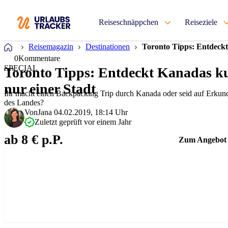
Reiseschnäppchen
Reiseziele
Startseite
Reisemagazin
Destinationen
Toronto Tipps: Entdeckt 
0
Kommentare
SPECIAL
Toronto Tipps: Entdeckt Kanadas kult
nur einer Stadt
Ihr macht einen Backpacking Trip durch Kanada oder seid auf Erkund
des Landes?
Von
Jana
04.02.2019, 18:14 Uhr
Zuletzt geprüft vor einem Jahr
ab 8 € p.P.
Zum Angebot