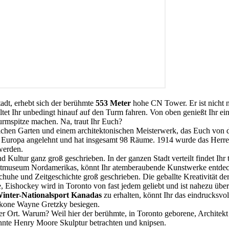
adt, erhebt sich der berühmte
553 Meter
hohe CN Tower. Er ist nicht n
ltet Ihr unbedingt hinauf auf den Turm fahren. Von oben genießt Ihr 
urmspitze machen. Na, traut Ihr Euch?
iglichen Garten und einem architektonischen Meisterwerk, das Euch vo
n Europa angelehnt und hat insgesamt 98 Räume. 1914 wurde das Herren
werden.
d Kultur ganz groß geschrieben. In der ganzen Stadt verteilt findet Ihr
stmuseum Nordamerikas, könnt Ihr atemberaubende Kunstwerke entde
uhe und Zeitgeschichte groß geschrieben. Die geballte Kreativität der 
e, Eishockey wird in Toronto von fast jedem geliebt und ist nahezu über
inter-Nationalsport Kanadas
zu erhalten, könnt Ihr das eindrucksv
 Ikone Wayne Gretzky besiegen.
ler Ort. Warum? Weil hier der berühmte, in Toronto geborene, Architekt
nnte Henry Moore Skulptur betrachten und knipsen.