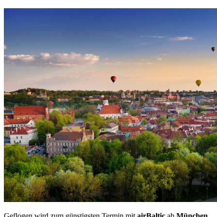
Geflogen wird zum günstigsten Termin mit
airBaltic
ab
München
.