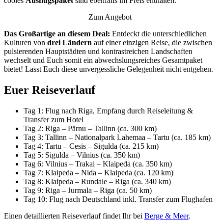
cooles
Ausflugspaket
sind ebenfalls im Preis enthalten.
Zum Angebot
Das Großartige an diesem Deal:
Entdeckt die unterschiedlichen
Kulturen von
drei Ländern
auf einer einzigen Reise, die zwischen
pulsierenden Hauptstädten und kontrastreichen Landschaften
wechselt und Euch somit ein abwechslungsreiches Gesamtpaket
bietet! Lasst Euch diese unvergessliche Gelegenheit nicht entgehen.
Euer Reiseverlauf
Tag 1: Flug nach Riga, Empfang durch Reiseleitung &
Transfer zum Hotel
Tag 2: Riga – Pärnu – Tallinn (ca. 300 km)
Tag 3: Tallinn – Nationalpark Lahemaa – Tartu (ca. 185 km)
Tag 4: Tartu – Cesis – Sigulda (ca. 215 km)
Tag 5: Sigulda – Vilnius (ca. 350 km)
Tag 6: Vilnius – Trakai – Klaipeda (ca. 350 km)
Tag 7: Klaipeda – Nida – Klaipeda (ca. 120 km)
Tag 8: Klaipeda – Rundale – Riga (ca. 340 km)
Tag 9: Riga – Jurmala – Riga (ca. 50 km)
Tag 10: Flug nach Deutschland inkl. Transfer zum Flughafen
Einen detaillierten Reiseverlauf findet Ihr bei
Berge & Meer
.