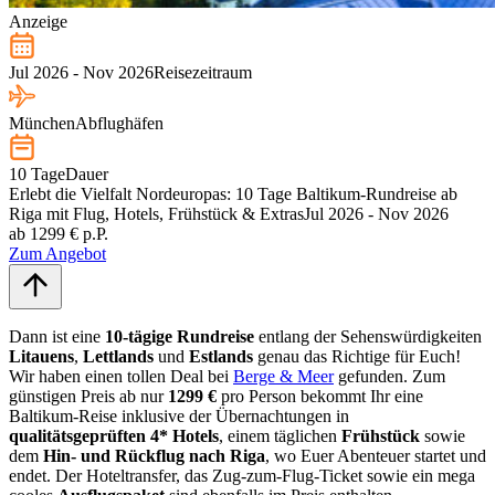
Anzeige
Jul 2026 - Nov 2026
Reisezeitraum
München
Abflughäfen
10 Tage
Dauer
Erlebt die Vielfalt Nordeuropas: 10 Tage Baltikum-Rundreise ab
Riga mit Flug, Hotels, Frühstück & Extras
Jul 2026 - Nov 2026
ab 1299 € p.P.
Zum Angebot
Dann ist eine
10-tägige Rundreise
entlang der Sehenswürdigkeiten
Litauens
,
Lettlands
und
Estlands
genau das Richtige für Euch!
Wir haben einen tollen Deal bei
Berge & Meer
gefunden. Zum
günstigen Preis ab nur
1299 €
pro Person bekommt Ihr eine
Baltikum-Reise inklusive der Übernachtungen in
qualitätsgeprüften 4* Hotels
, einem täglichen
Frühstück
sowie
dem
Hin- und Rückflug
nach Riga
, wo Euer Abenteuer startet und
endet. Der Hoteltransfer, das Zug-zum-Flug-Ticket sowie ein mega