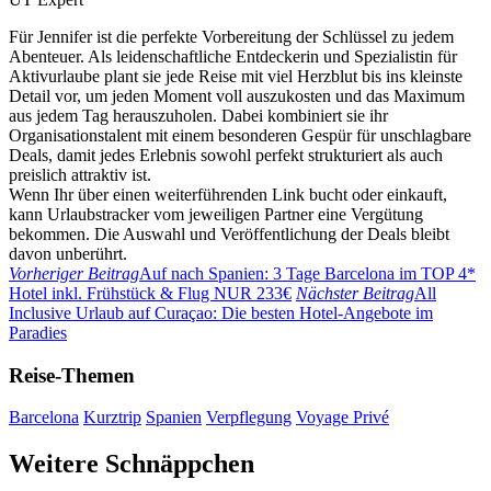
Für Jennifer ist die perfekte Vorbereitung der Schlüssel zu jedem
Abenteuer. Als leidenschaftliche Entdeckerin und Spezialistin für
Aktivurlaube plant sie jede Reise mit viel Herzblut bis ins kleinste
Detail vor, um jeden Moment voll auszukosten und das Maximum
aus jedem Tag herauszuholen. Dabei kombiniert sie ihr
Organisationstalent mit einem besonderen Gespür für unschlagbare
Deals, damit jedes Erlebnis sowohl perfekt strukturiert als auch
preislich attraktiv ist.
Wenn Ihr über einen weiterführenden Link bucht oder einkauft,
kann Urlaubstracker vom jeweiligen Partner eine Vergütung
bekommen. Die Auswahl und Veröffentlichung der Deals bleibt
davon unberührt.
Vorheriger Beitrag
Auf nach Spanien: 3 Tage Barcelona im TOP 4*
Hotel inkl. Frühstück & Flug NUR 233€
Nächster Beitrag
All
Inclusive Urlaub auf Curaçao: Die besten Hotel-Angebote im
Paradies
Reise-Themen
Barcelona
Kurztrip
Spanien
Verpflegung
Voyage Privé
Weitere Schnäppchen