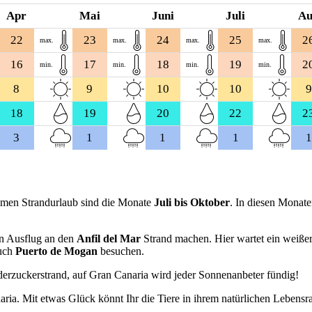
Apr
Mai
Juni
Juli
A
22
23
24
25
2
max.
max.
max.
max.
16
17
18
19
2
min.
min.
min.
min.
8
9
10
10
9
18
19
20
22
2
3
1
1
1
1
samen Strandurlaub sind die Monate
Juli bis Oktober
. In diesen Monate
en Ausflug an den
Anfil del Mar
Strand machen. Hier wartet ein weiße
uch
Puerto de Mogan
besuchen.
erzuckerstrand, auf Gran Canaria wird jeder Sonnenanbeter fündig!
ia. Mit etwas Glück könnt Ihr die Tiere in ihrem natürlichen Lebensr