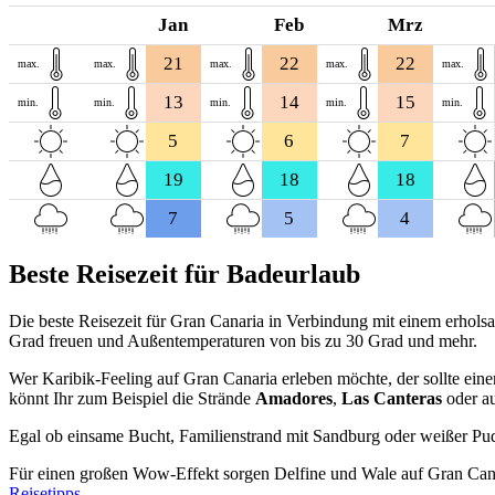
Jan
Feb
Mrz
21
22
22
max.
max.
max.
max.
max.
13
14
15
min.
min.
min.
min.
min.
5
6
7
19
18
18
7
5
4
Beste Reisezeit für Badeurlaub
Die beste Reisezeit für Gran Canaria in Verbindung mit einem erhol
Grad freuen und Außentemperaturen von bis zu 30 Grad und mehr.
Wer Karibik-Feeling auf Gran Canaria erleben möchte, der sollte ein
könnt Ihr zum Beispiel die Strände
Amadores
,
Las Canteras
oder a
Egal ob einsame Bucht, Familienstrand mit Sandburg oder weißer Pud
Für einen großen Wow-Effekt sorgen Delfine und Wale auf Gran Canar
Reisetipps
.