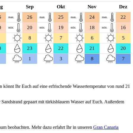
ug
Sep
Okt
Nov
Dez
6
26
25
24
22
max.
max.
max.
max.
0
20
19
18
16
min.
min.
min.
min.
8
7
6
5
3
23
22
21
20
1
3
8
7
n könnt Ihr Euch auf eine erfrischende Wassertemperatur von rund 21
r Sandstrand gepaart mit türkisblauem Wasser auf Euch. Außerdem
aum beobachten. Mehr dazu erfahrt Ihr in unseren
Gran Canaria