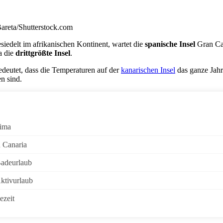
areta/Shutterstock.com
esiedelt im afrikanischen Kontinent, wartet die
spanische Insel
Gran Can
a die
drittgrößte Insel
.
edeutet, dass die Temperaturen auf der
kanarischen Insel
das ganze Jah
n sind.
ima
n Canaria
Badeurlaub
Aktivurlaub
ezeit