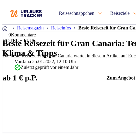
Reiseschnäppchen
Reiseziele
Startseite
Reisemagazin
Reiseinfos
Beste Reisezeit für Gran C
0
Kommentare
HOTEL + FLUG
Beste Reisezeit für Gran Canaria: T
Klima & Tipps
Die beste Reisezeit für Gran Canaria wartet in diesem Artikel auf Euc
Von
Jana
25.01.2022, 12:10 Uhr
Zuletzt geprüft vor einem Jahr
ab 1 € p.P.
Zum Angebot