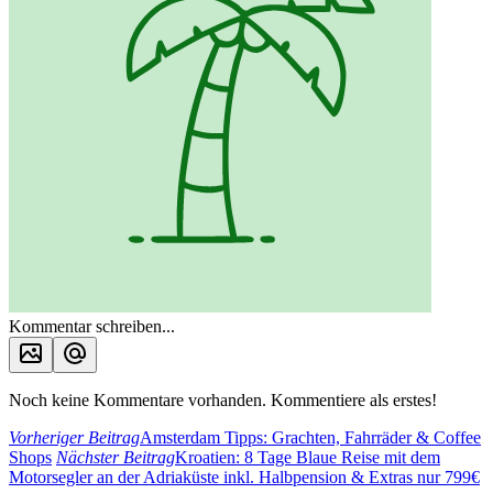
Kommentar schreiben...
Noch keine Kommentare vorhanden. Kommentiere als erstes!
Vorheriger Beitrag
Amsterdam Tipps: Grachten, Fahrräder & Coffee
Shops
Nächster Beitrag
Kroatien: 8 Tage Blaue Reise mit dem
Motorsegler an der Adriaküste inkl. Halbpension & Extras nur 799€