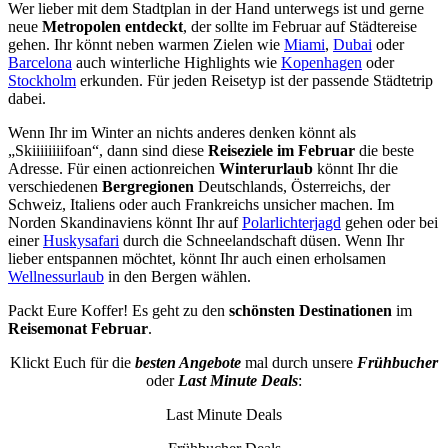
Wer lieber mit dem Stadtplan in der Hand unterwegs ist und gerne
neue
Metropolen
entdeckt
, der sollte im Februar auf Städtereise
gehen. Ihr könnt neben warmen Zielen wie
Miami
,
Dubai
oder
Barcelona
auch winterliche Highlights wie
Kopenhagen
oder
Stockholm
erkunden. Für jeden Reisetyp ist der passende Städtetrip
dabei.
Wenn Ihr im Winter an nichts anderes denken könnt als
„Skiiiiiiiifoan“, dann sind diese
Reiseziele im Februar
die beste
Adresse. Für einen actionreichen
Winterurlaub
könnt Ihr die
verschiedenen
Bergregionen
Deutschlands, Österreichs, der
Schweiz, Italiens oder auch Frankreichs unsicher machen. Im
Norden Skandinaviens könnt Ihr auf
Polarlichterjagd
gehen oder bei
einer
Huskysafari
durch die Schneelandschaft düsen. Wenn Ihr
lieber entspannen möchtet, könnt Ihr auch einen erholsamen
Wellnessurlaub
in den Bergen wählen.
Packt Eure Koffer! Es geht zu den
schönsten Destinationen
im
Reisemonat Februar
.
Klickt Euch für die
besten Angebote
mal durch unsere
Frühbucher
oder
Last Minute Deals
:
Last Minute Deals