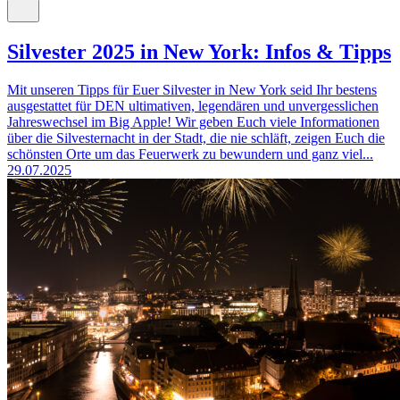
Silvester 2025 in New York: Infos & Tipps
Mit unseren Tipps für Euer Silvester in New York seid Ihr bestens
ausgestattet für DEN ultimativen, legendären und unvergesslichen
Jahreswechsel im Big Apple! Wir geben Euch viele Informationen
über die Silvesternacht in der Stadt, die nie schläft, zeigen Euch die
schönsten Orte um das Feuerwerk zu bewundern und ganz viel...
29.07.2025