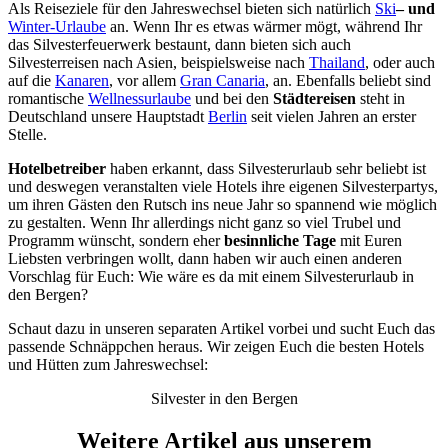
Als Reiseziele für den Jahreswechsel bieten sich natürlich
Ski
– und
Winter-Urlaube
an. Wenn Ihr es etwas wärmer mögt, während Ihr
das Silvesterfeuerwerk bestaunt, dann bieten sich auch
Silvesterreisen nach Asien, beispielsweise nach
Thailand
, oder auch
auf die
Kanaren
, vor allem
Gran Canaria
, an. Ebenfalls beliebt sind
romantische
Wellnessurlaube
und bei den
Städtereisen
steht in
Deutschland unsere Hauptstadt
Berlin
seit vielen Jahren an erster
Stelle.
Hotelbetreiber
haben erkannt, dass Silvesterurlaub sehr beliebt ist
und deswegen veranstalten viele Hotels ihre eigenen Silvesterpartys,
um ihren Gästen den Rutsch ins neue Jahr so spannend wie möglich
zu gestalten. Wenn Ihr allerdings nicht ganz so viel Trubel und
Programm wünscht, sondern eher
besinnliche
Tage
mit Euren
Liebsten verbringen wollt, dann haben wir auch einen anderen
Vorschlag für Euch: Wie wäre es da mit einem Silvesterurlaub in
den Bergen?
Schaut dazu in unseren separaten Artikel vorbei und sucht Euch das
passende Schnäppchen heraus. Wir zeigen Euch die besten Hotels
und Hütten zum Jahreswechsel:
Silvester in den Bergen
Weitere Artikel aus unserem