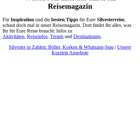
Reisemagazin
Für
Inspiration
und die
besten Tipps
für Eure
Silvesterreise
,
schaut doch mal in unser Reisemagazin. Dort findet Ihr alles, was
Ihr für Eure Reise braucht: Infos zu
Aktivitäten
,
Reiseinfos
,
Trends
und
Destinationen
.
Silvester in Zahlen: Böller, Korken & Whatsapp-Stau
|
Unsere
Kurztrip Angebote