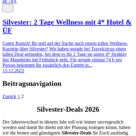
ab 74 €
Silvester: 2 Tage Wellness mit 4* Hotel &
ÜF
Guten Rutsch! Ihr seid auf der Suche nach einem tollen Wellness-
Kurztrip über Silvester? Wir haben gerade bei Travelcircus einen
tollen Deal gefunden, bei dem es für 2 Tage im guten 4* Holiday
Inn Mannheim mit Frühstück geht. Für gerade einmal 74 € pro
Person bekommt Ihr zusätzlich den Eintritt in...
15.12.2022
Beitragsnavigation
Zurück
1
2
Silvester-Deals 2026
Der Jahreswechsel in diesem Jahr soll wie immer unvergesslich
werden und damit Ihr direkt mit der Planung loslegen könnt, haben
wir die besten und günstigsten
Silvester-Deals
für Euch ausfindig