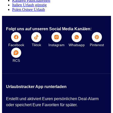
Kanaren Pauschalreisen
Italien Urlaub günstig
Polen Ostsee Urlaub