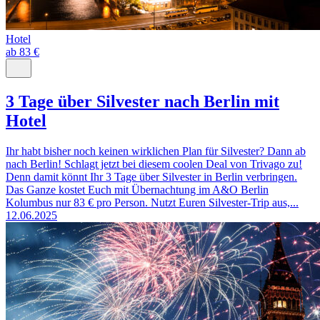
Hotel
ab 83 €
3 Tage über Silvester nach Berlin mit
Hotel
Ihr habt bisher noch keinen wirklichen Plan für Silvester? Dann ab
nach Berlin! Schlagt jetzt bei diesem coolen Deal von Trivago zu!
Denn damit könnt Ihr 3 Tage über Silvester in Berlin verbringen.
Das Ganze kostet Euch mit Übernachtung im A&O Berlin
Kolumbus nur 83 € pro Person. Nutzt Euren Silvester-Trip aus,...
12.06.2025