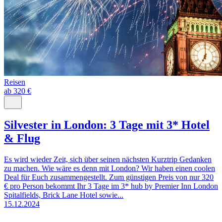
Reisen
ab 320 €
Silvester in London: 3 Tage mit 3* Hotel
& Flug
Es wird wieder Zeit, sich über seinen nächsten Kurztrip Gedanken
zu machen. Wie wäre es denn mit London? Wir haben einen coolen
Deal für Euch zusammengestellt. Zum günstigen Preis von nur 320
€ pro Person bekommt Ihr 3 Tage im 3* hub by Premier Inn London
Spitalfields, Brick Lane Hotel sowie...
15.12.2024