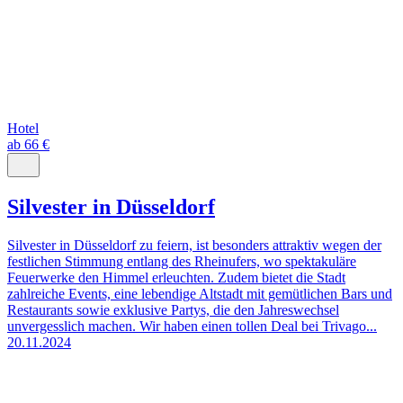
Hotel
ab 66 €
Silvester in Düsseldorf
Silvester in Düsseldorf zu feiern, ist besonders attraktiv wegen der
festlichen Stimmung entlang des Rheinufers, wo spektakuläre
Feuerwerke den Himmel erleuchten. Zudem bietet die Stadt
zahlreiche Events, eine lebendige Altstadt mit gemütlichen Bars und
Restaurants sowie exklusive Partys, die den Jahreswechsel
unvergesslich machen. Wir haben einen tollen Deal bei Trivago...
20.11.2024