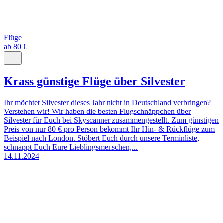
Flüge
ab 80 €
Krass günstige Flüge über Silvester
Ihr möchtet Silvester dieses Jahr nicht in Deutschland verbringen?
Verstehen wir! Wir haben die besten Flugschnäppchen über
Silvester für Euch bei Skyscanner zusammengestellt. Zum günstigen
Preis von nur 80 € pro Person bekommt Ihr Hin- & Rückflüge zum
Beispiel nach London. Stöbert Euch durch unsere Terminliste,
schnappt Euch Eure Lieblingsmenschen,...
14.11.2024