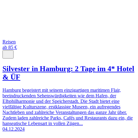
Reisen
ab 85 €
Silvester in Hamburg: 2 Tage im 4* Hotel
& ÜF
Hamburg begeistert mit seinem einzigartigen maritimen Flair,
beeindruckenden Sehenswürdigkeiten wie dem Hafen, der
Elbphilharmonie und der Speicherstadt. Die Stadt bietet eine
vielfältige Kulturszene, erstklassige Museen, ein aufregendes
Nachtleben und zahlreiche Veranstaltungen das ganze Jahr über.
Zudem laden zahlreiche Parks, Cafés und Restaurants dazu ein, die
hanseatische Lebensart in vollen Zügen...
04.12.2024