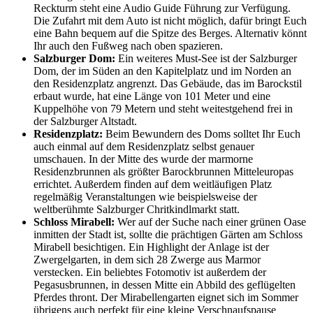
Reckturm steht eine Audio Guide Führung zur Verfügung.
Die Zufahrt mit dem Auto ist nicht möglich, dafür bringt Euch
eine Bahn bequem auf die Spitze des Berges. Alternativ könnt
Ihr auch den Fußweg nach oben spazieren.
Salzburger Dom:
Ein weiteres Must-See ist der Salzburger
Dom, der im Süden an den Kapitelplatz und im Norden an
den Residenzplatz angrenzt. Das Gebäude, das im Barockstil
erbaut wurde, hat eine Länge von 101 Meter und eine
Kuppelhöhe von 79 Metern und steht weitestgehend frei in
der Salzburger Altstadt.
Residenzplatz:
Beim Bewundern des Doms solltet Ihr Euch
auch einmal auf dem Residenzplatz selbst genauer
umschauen. In der Mitte des wurde der marmorne
Residenzbrunnen als größter Barockbrunnen Mitteleuropas
errichtet. Außerdem finden auf dem weitläufigen Platz
regelmäßig Veranstaltungen wie beispielsweise der
weltberühmte Salzburger Chritkindlmarkt statt.
Schloss Mirabell:
Wer auf der Suche nach einer grünen Oase
inmitten der Stadt ist, sollte die prächtigen Gärten am Schloss
Mirabell besichtigen. Ein Highlight der Anlage ist der
Zwergelgarten, in dem sich 28 Zwerge aus Marmor
verstecken. Ein beliebtes Fotomotiv ist außerdem der
Pegasusbrunnen, in dessen Mitte ein Abbild des geflügelten
Pferdes thront. Der Mirabellengarten eignet sich im Sommer
übrigens auch perfekt für eine kleine Verschnaufspause