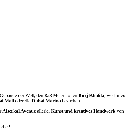
 Gebäude der Welt, den 828 Meter hohen
Burj Khalifa
, wo Ihr von
i Mall
oder die
Dubai Marina
besuchen.
er
Alserkal Avenue
allerlei
Kunst und kreatives Handwerk
von
orbei!