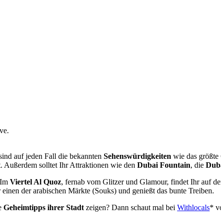
ve.
sind auf jeden Fall die bekannten
Sehenswürdigkeiten
wie das größte
t. Außerdem solltet Ihr Attraktionen wie den
Dubai Fountain
, die
Duba
. Im
Viertel Al Quoz
, fernab vom Glitzer und Glamour, findet Ihr auf d
r einen der arabischen Märkte (Souks) und genießt das bunte Treiben.
ie
Geheimtipps ihrer Stadt
zeigen? Dann schaut mal bei
Withlocals
* v