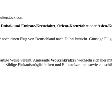
utterstock.com
s
Dubai- und Emirate-Kreuzfahrt
,
Orient-Kreuzfahrt
oder
Asien-K
hr noch einen Flug von Deutschland nach Dubai braucht. Günstige Flüge
gartige Weise vereint. Angesagte
Wolkenkratzer
wechseln sich hier mi
e, unzählige Einkaufsmöglichkeiten und Einkaufszentren sowie ein schi