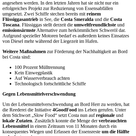
angesehen werden. In den letzten Jahren hat sie nicht nur ein
erfolgreiches Projekt zur Reduzierung von Essensabfällen
umgesetzt. Zwei Schiffe stechen bereits mit
reinem
Flüssiggasantrieb
in See, die
Costa Smeralda
und die
Costa
Toscana
. Flüssiggas stellt derzeit die
umweltfreundlichste
und
emissionsärmste
Alternative zum herkömmlichen Schweröl dar.
Aufgrund spezieller Motoren bedarf es außerdem keines Einsatzes
von Diesel mehr während der Liegezeit im Hafen.
Weitere Maßnahmen
zur Förderung der Nachhaltigkeit an Bord
bei Costa sind:
100 Prozent Mülltrennung
Kein Einwegplastik
Auf Wasserverbrauch achten
Technologisch fortschrittliche Schiffe
Gegen Lebensmittelverschwendung
Um der Lebensmittelverschwendung an Bord Herr zu werden, hat
die Reederei die Initiative
4GoodFood
ins Leben gerufen. Unter
dem Stichwort „Slow Food“ setzt Costa nun auf
regionale
und
lokale
Zutaten
. Zusätzlich konnte die Menge der
verbrauchten
Lebensmittel
in einem Zeitraum von 11 Monaten durch ein
konsequentes Wiegen und Erfassen der Essensreste
um die Hälfte