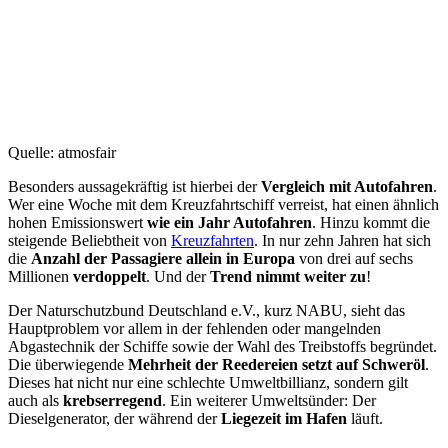
Quelle: atmosfair
Besonders aussagekräftig ist hierbei der
Vergleich mit Autofahren
.
Wer eine Woche mit dem Kreuzfahrtschiff verreist, hat einen ähnlich
hohen Emissionswert
wie ein Jahr Autofahren
. Hinzu kommt die
steigende Beliebtheit von
Kreuzfahrten
. In nur zehn Jahren hat sich
die
Anzahl der Passagiere allein in Europa
von drei auf sechs
Millionen
verdoppelt
. Und der
Trend nimmt weiter zu
!
Der Naturschutzbund Deutschland e.V., kurz NABU, sieht das
Hauptproblem vor allem in der fehlenden oder mangelnden
Abgastechnik der Schiffe sowie der Wahl des Treibstoffs begründet.
Die überwiegende
Mehrheit der Reedereien setzt auf Schweröl
.
Dieses hat nicht nur eine schlechte Umweltbillianz, sondern gilt
auch als
krebserregend
. Ein weiterer Umweltsünder: Der
Dieselgenerator, der während der
Liegezeit im Hafen
läuft.