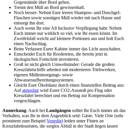
Gegenstände über Bord gehen.
Trennt den Müll an Bord gewissenhaft.
Noch besser: Nehmt Eure leeren Shampoo- und Duschgel-
Flaschen sowie sonstigen Müll wieder mit nach Hause und
entsorgt ihn dort.
Auch wenn Ihr eine All Inclusive Verpflegung habt: Nehmt
Euch immer nur wirklich so viel, wie Ihr essen könnt. Im
Zweifelsfall weicht auf kleinere Portionen aus und holt Euch
einen Nachschlag.
Beim Verlassen Eurer Kabine immer das Licht ausschalten.
Entscheidet Euch für Reedereien, die bereits jetzt in
ökologischen Fortschritt investieren.
Groß ist nicht gleich Umweltsünder: Gerade die großen
Kreuzfahrtschiffe arbeiten mit moderneren Triebwerken,
eigenen Müllentsorgungs- sowie
Abwasseraufbereitungssystemen.
Gleicht Eure Ökobilanz durch einen finanziellen Beitrag aus:
Auf
atmosfair
wird Eurer CO2-Ausstoß pro Flug oder
Kreuzfahrt berechnet und ein Betrag zur Kompensation
vorgeschlagen.
Anmerkung
: Auch bei
Landgängen
solltet Ihr Euch immer als das
Verhalten, was Ihr in dem Augenblick seid: Gäste. Viele Orte (sehr
prominent zum Beispiel
Venedig
) leiden unter Fluten an
Kreuzfahrttouristen, die sorglos Abfall in der Stadt liegen lassen