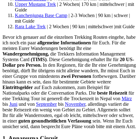
Upper Mustang Trek
| 2 Wochen| 170 km | mittelschwer | mit
Guide
Kanchenjunga Base Camp
| 2-3 Wochen | 90 km | schwer |
mit Guide
Rara Lake Trek
| 2 Wochen | 90 km | mittelschwer |mit Guide
Bevor ich genauer auf die einzelnen Trekking Routen eingehe, habe
ich noch ein paar
allgemeine Informationen
für Euch. Für die
meisten Eurer Wanderungen benötigt Ihr eine
Wandergenehmigung,
die Trekkers Information Management
Systems Card
(TIMS)
. Diese Genehmigung erhaltet Ihr für
20 US-
Dollar pro Person.
In den Regionen, für die Ihr eine Genehmigung
benötigt, dürft Ihr übrigens nicht alleine wandern, Ihr müsst Euch in
einer Gruppe von mindestens
zwei Personen
fortbewegen. Darüber
hinaus kann es sein, dass für bestimmte Gebiete weitere
Eintrittsgelder
auf Euch zukommen, zum Beispiel für
Nationalparks oder die Conversation Parks. Die
beste Reisezeit
für
eine Trekking Tour ist generell die Trockenzeit in Nepal von
März
bis
Juni
und von
September
bis
November
, allerdings variiert die
beste Reisezeit ein wenig von Gebiet zu Gebiet. Allgemein solltet
Ihr für alle Wanderrouten, egal ob leicht, mittelschwer oder schwer,
in einer
guten gesundheitlichen Verfassung
sein. Wenn Ihr Euch
unsicher seid, dann besprecht Eure Pläne vorab bitte mit einem Arzt.
1. Annapurna Circuit