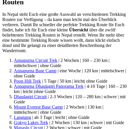
Routen
In Nepal steht Euch eine große Auswahl an verschiedenen Trekking
Routen zur Verfügung – da kann man leicht mal den Überblick
verlieren. Damit Ihr schneller die perfekte Trekking Route für Euch
findet, habe ich für Euch eine kleine
Übersicht
über die zwölf
beliebtesten Trekking Routen in Nepal erstellt. Wenn Ihr mehr über
eine bestimmte Trekking Route wissen wollt, dann klickt einfach
drauf und Ihr gelangt zu einer detaillierten Beschreibung der
Wanderroute.
Annapurna Circuit Trek
| 2 Wochen | 160 – 230 km |
mittelschwer | ohne Guide
Annapurna Base Camp
| eine Woche | 120 km | mittelschwer |
ohne Guide
Poon Hill Trek
| 5 Tage | 50 km | leicht| ohne Guide
Annapurna Dhaulagiri Panorama Trek
| 4-10 Tage | 160 – 230
km | leicht |ohne Guide
Dhaulagiri Circuit
| 2-3 Wochen | 120 – 280 km | schwer | mit
Guide
Mount Everest Base Camp
| 2 Wochen | 130 km |
mittelschwer | ohne Guide
Langtang
| ab 3 Tage | leicht | ohne Guide
Gokyo Lakes Trek
| 2 Wochen | 130 km | schwer | mit Guide
Manaslu Circuit
| 2 Wochen | schwer | mit Guide