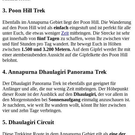
3. Poon Hill Trek
Ebenfalls im Annapurna Gebiet liegt der Poon Hill. Die Wanderung
auf den Poon Hill wird als
einfach
eingestuft und ist perfekt für alle
unter Euch, die etwas weniger
Zeit
mitbringen. Die Strecke ist sehr
gut innerhalb von
fünf Tagen
zu schaffen, wenn Ihr zwischen vier
und fünf Stunden pro Tag wandert. Ihr bewegt Euch in Höhen
zwischen
1.500 und 3.200 Metern.
Auf dem Gipfel werdet Ihr mit
einer atemberaubenden Aussicht auf die Gipfelkette des Poon Hill
belohnt.
4. Annapurna Dhaulagiri Panorama Trek
Der Dhaulagiri Panorama Trek ist ebenfalls gut geeignet für
Anfänger und alle, die nur wenig Zeit mitbringen. Der Höhepunkt
dieser Route ist der Ausblick auf den
Dhaulagiri,
der vor allem in
den Morgenstunden bei
Sonnenaufgang
einmalig anzuschauen ist.
Je nachdem, wie weit Ihr wandern wollt, könnt Ihr hier zwischen
vier und zehn Tage verbringen.
5. Dhaulagiri Circuit
Diese Trekking Route in dem Annapurna Gebiet gilt als
eine der