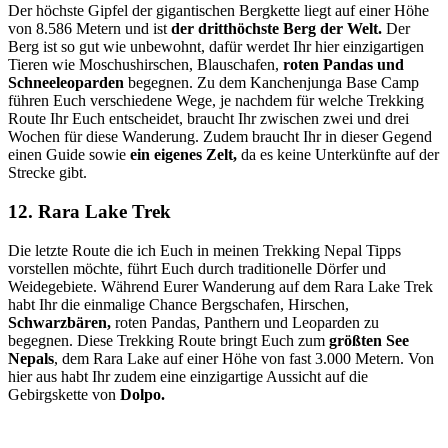
Der höchste Gipfel der gigantischen Bergkette liegt auf einer Höhe
von 8.586 Metern und ist
der dritthöchste Berg der Welt.
Der
Berg ist so gut wie unbewohnt, dafür werdet Ihr hier einzigartigen
Tieren wie Moschushirschen, Blauschafen,
roten Pandas und
Schneeleoparden
begegnen. Zu dem Kanchenjunga Base Camp
führen Euch verschiedene Wege, je nachdem für welche Trekking
Route Ihr Euch entscheidet, braucht Ihr zwischen zwei und drei
Wochen für diese Wanderung. Zudem braucht Ihr in dieser Gegend
einen Guide sowie
ein eigenes Zelt,
da es keine Unterkünfte auf der
Strecke gibt.
12. Rara Lake Trek
Die letzte Route die ich Euch in meinen Trekking Nepal Tipps
vorstellen möchte, führt Euch durch traditionelle Dörfer und
Weidegebiete. Während Eurer Wanderung auf dem Rara Lake Trek
habt Ihr die einmalige Chance Bergschafen, Hirschen,
Schwarzbären,
roten Pandas, Panthern und Leoparden zu
begegnen. Diese Trekking Route bringt Euch zum
größten See
Nepals
, dem Rara Lake auf einer Höhe von fast 3.000 Metern. Von
hier aus habt Ihr zudem eine einzigartige Aussicht auf die
Gebirgskette von
Dolpo.