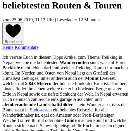
beliebtesten Routen & Touren
vom
25.06.2019, 11:12 Uhr
| Lesedauer: 12 Minuten
Speichern
Keine Kommentare
Ich verrate Euch in diesem Tipps Artikel zum Thema Trekking in
Nepal, welche die beliebtesten
Wanderrouten
sind, was auf Eurer
Packliste
nicht fehlen darf und welche Trekking Touren Ihr machen
könnt. Im Norden und Osten von Nepal liegt ein Großteil des
Himalaya-Gebirges, unter anderem auch der
Mount Everest
,
welcher mit
8.848 Metern
der höchste Punkt der Erde ist. Darüber
hinaus findet Ihr sieben weitere der zehn höchsten Berge unserer
Erde in Nepal sowie die tiefste Schlucht der Welt. In Nepal erwarten
Euch demnach zahlreiche einzigartige Aussichten und
atemberaubende Landschaftsbilder
– kein Wunder also, dass der
Binnenstaat in
Südostasien
ein beliebtes Reiseziel für alle
Wanderliebhaber ist, egal ob Amateur oder Profi-Bergsteiger.
Welche Touren Ihr mit oder ohne
Guide
machen könnt und welche
Routen sich je nach Schwierigkeitsgrad für Euch am besten eignen,
erfahrt Ihr jetzt in meinen Trekking in Nepal Tipps.