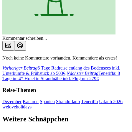
Kommentar schreiben...
Noch keine Kommentare vorhanden. Kommentiere als erstes!
Vorheriger Beitrag
6 Tage Radreise entlang des Bodensees inkl.
Unterkünfte & Frühstück ab 503€
Nächster Beitrag
Teneriffa: 8
Tage im 4* Hotel in Strandnähe inkl. Flug nur 279€
Reise-Themen
Dezember
Kanaren
Spanien
Strandurlaub
Teneriffa
Urlaub 2026
weloveholidays
Weitere Schnäppchen