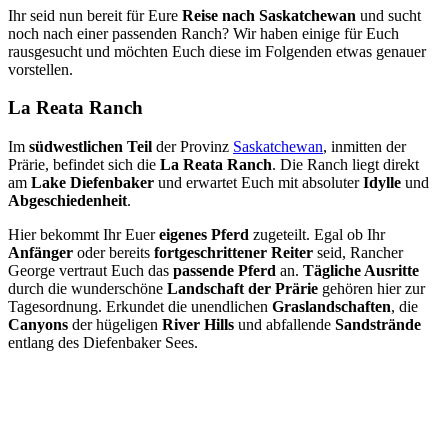
Ihr seid nun bereit für Eure
Reise nach Saskatchewan
und sucht
noch nach einer passenden Ranch? Wir haben einige für Euch
rausgesucht und möchten Euch diese im Folgenden etwas genauer
vorstellen.
La Reata Ranch
Im
südwestlichen Teil
der Provinz
Saskatchewan
, inmitten der
Prärie, befindet sich die
La Reata Ranch
. Die Ranch liegt direkt
am
Lake Diefenbaker
und erwartet Euch mit absoluter
Idylle
und
Abgeschiedenheit
.
Hier bekommt Ihr Euer
eigenes Pferd
zugeteilt. Egal ob Ihr
Anfänger
oder bereits
fortgeschrittener Reiter
seid, Rancher
George vertraut Euch das
passende Pferd
an.
Tägliche Ausritte
durch die wunderschöne
Landschaft der Prärie
gehören hier zur
Tagesordnung. Erkundet die unendlichen
Graslandschaften
, die
Canyons
der hügeligen
River Hills
und abfallende
Sandstrände
entlang des Diefenbaker Sees.