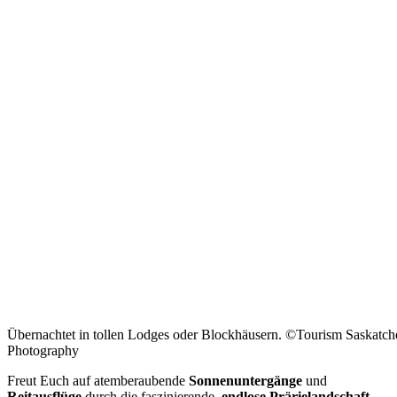
Übernachtet in tollen Lodges oder Blockhäusern. ©Tourism Saskat
Photography
Freut Euch auf atemberaubende
Sonnenuntergänge
und
Reitausflüge
durch die faszinierende,
endlose Prärielandschaft