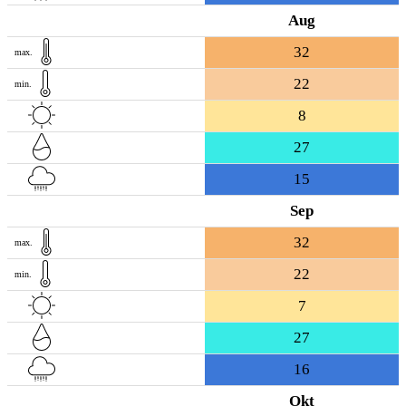
Aug
32
max.
22
min.
8
27
15
Sep
32
max.
22
min.
7
27
16
Okt