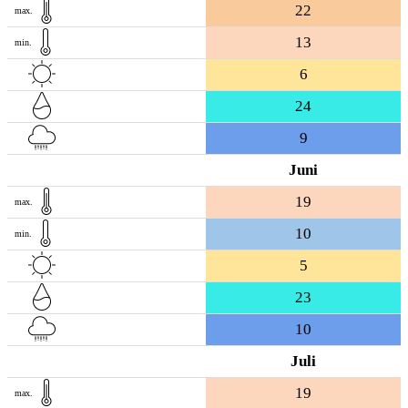
22
max.
13
min.
6
24
9
Juni
19
max.
10
min.
5
23
10
Juli
19
max.