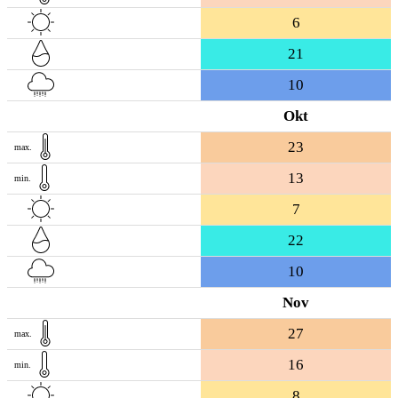
6
21
10
Okt
23
max.
13
min.
7
22
10
Nov
27
max.
16
min.
8