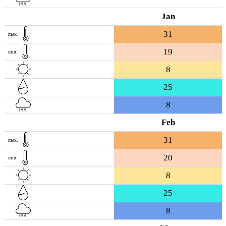
Jan
31
max.
19
min.
8
25
8
Feb
31
max.
20
min.
8
25
8