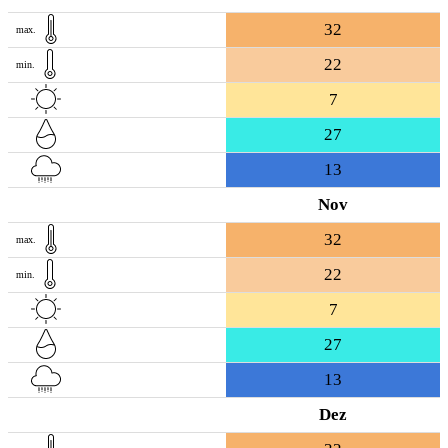
32
max.
22
min.
7
27
13
Nov
32
max.
22
min.
7
27
13
Dez