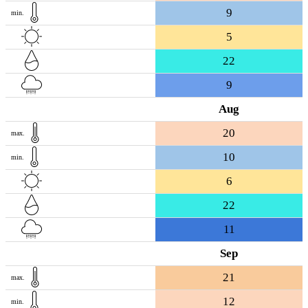
9
min.
5
22
9
Aug
20
max.
10
min.
6
22
11
Sep
21
max.
12
min.