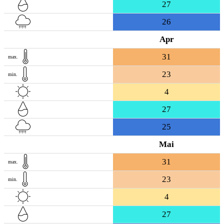
27
26
Apr
31
max.
23
min.
4
27
25
Mai
31
max.
23
min.
4
27