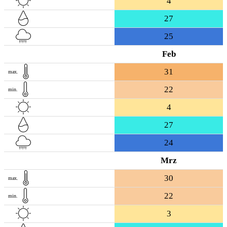
4
27
25
Feb
31
max.
22
min.
4
27
24
Mrz
30
max.
22
min.
3