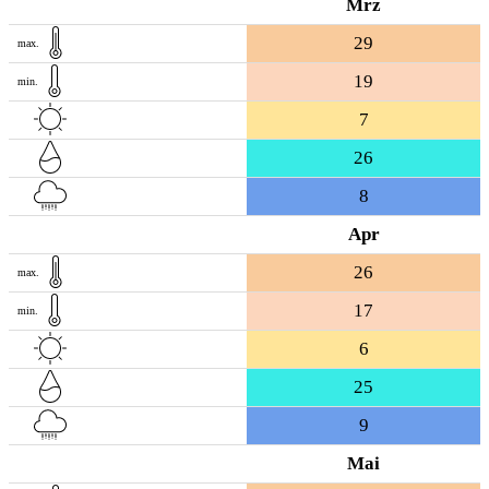
Mrz
29
max.
19
min.
7
26
8
Apr
26
max.
17
min.
6
25
9
Mai