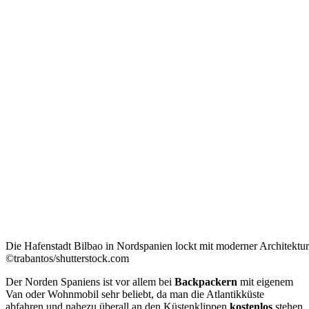
Die Hafenstadt Bilbao in Nordspanien lockt mit moderner Architektur
©trabantos/shutterstock.com
Der Norden Spaniens ist vor allem bei
Backpackern
mit eigenem
Van oder Wohnmobil sehr beliebt, da man die Atlantikküste
abfahren und nahezu überall an den Küstenklippen
kostenlos
stehen