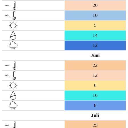
20
max.
10
min.
5
14
12
Juni
22
max.
12
min.
6
16
8
Juli
25
max.