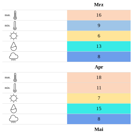
Mrz
16
max.
9
min.
6
13
8
Apr
18
max.
11
min.
7
15
8
Mai