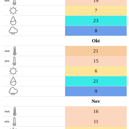
19
min.
7
23
8
Okt
21
max.
15
min.
6
21
9
Nov
16
max.
11
min.