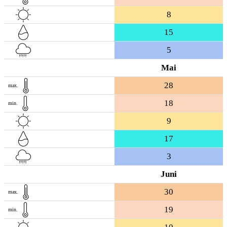
8
15
5
Mai
28
max.
18
min.
9
17
3
Juni
30
max.
19
min.