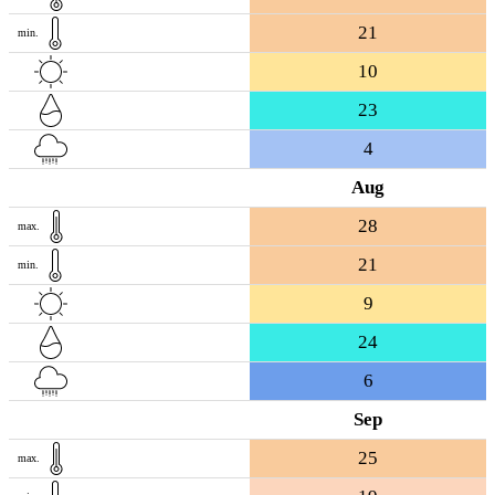
21
min.
10
23
4
Aug
28
max.
21
min.
9
24
6
Sep
25
max.