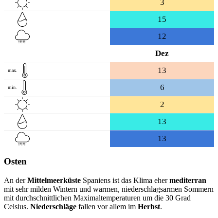
3
15
12
Dez
13
max.
6
min.
2
13
13
Osten
An der
Mittelmeerküste
Spaniens ist das Klima eher
mediterran
mit sehr milden Wintern und warmen, niederschlagsarmen Sommern
mit durchschnittlichen Maximaltemperaturen um die 30 Grad
Celsius.
Niederschläge
fallen vor allem im
Herbst
.