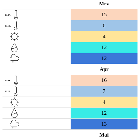
Mrz
15
max.
6
min.
4
12
12
Apr
16
max.
7
min.
4
12
13
Mai