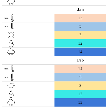
Jan
13
max.
5
min.
3
12
14
Feb
14
max.
5
min.
3
12
13