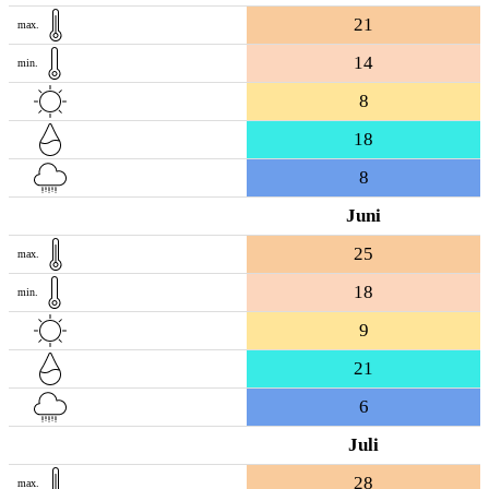
21
max.
14
min.
8
18
8
Juni
25
max.
18
min.
9
21
6
Juli
28
max.