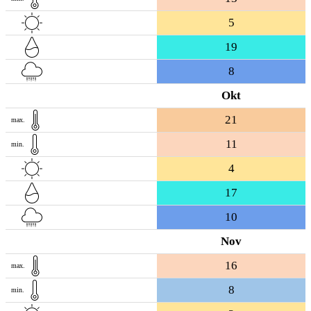
5
19
8
Okt
21
max.
11
min.
4
17
10
Nov
16
max.
8
min.