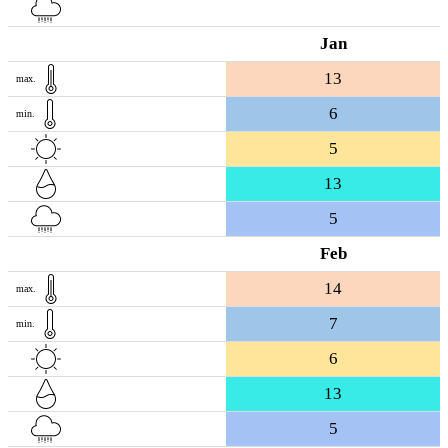
Jan
13
max.
6
min.
5
13
5
Feb
14
max.
7
min.
6
13
5