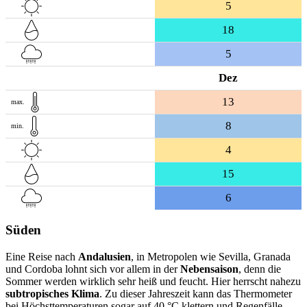
5
18
5
Dez
13
max.
8
min.
4
15
6
Süden
Eine Reise nach
Andalusien
, in Metropolen wie Sevilla, Granada
und Cordoba lohnt sich vor allem in der
Nebensaison
, denn die
Sommer werden wirklich sehr heiß und feucht. Hier herrscht nahezu
subtropisches Klima
. Zu dieser Jahreszeit kann das Thermometer
bei Höchsttemperaturen sogar auf 40 °C klettern und Regenfälle