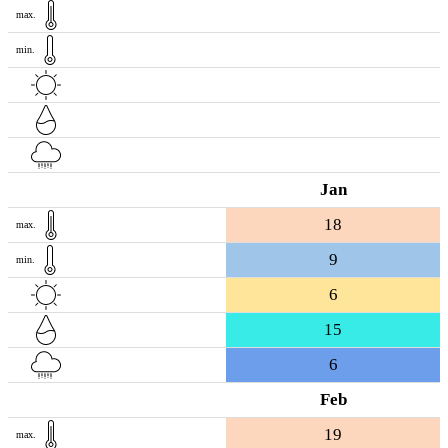
max.
min.
Jan
18
max.
9
min.
6
15
6
Feb
19
max.