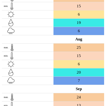
15
min.
6
19
6
Aug
25
max.
15
min.
6
20
7
Sep
24
max.
13
min.