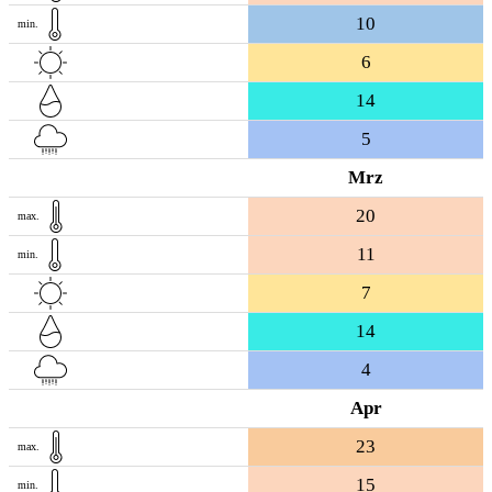
10
min.
6
14
5
Mrz
20
max.
11
min.
7
14
4
Apr
23
max.
15
min.