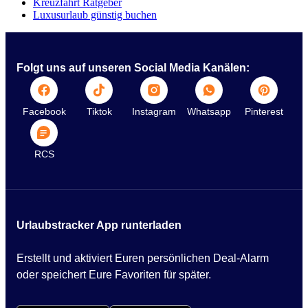
Kreuzfahrt Ratgeber
Luxusurlaub günstig buchen