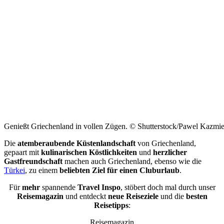
Genießt Griechenland in vollen Zügen. © Shutterstock/Pawel Kazmi
Die
atemberaubende Küstenlandschaft
von Griechenland,
gepaart mit
kulinarischen Köstlichkeiten
und
herzlicher
Gastfreundschaft
machen auch Griechenland, ebenso wie die
Türkei
, zu einem
beliebten Ziel für einen Cluburlaub
.
Für
mehr
spannende
Travel Inspo
, stöbert doch mal durch unser
Reisemagazin
und entdeckt
neue Reiseziele
und die
besten
Reisetipps
:
Reisemagazin