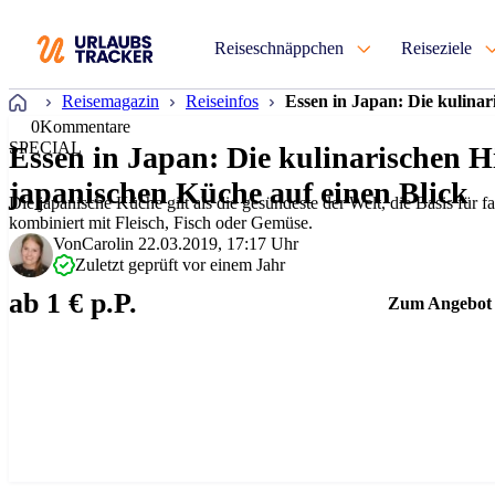
Reiseschnäppchen
Reiseziele
Startseite
Reisemagazin
Reiseinfos
Essen in Japan: Die kulinar
0
Kommentare
SPECIAL
Essen in Japan: Die kulinarischen H
japanischen Küche auf einen Blick
Die japanische Küche gilt als die gesündeste der Welt, die Basis für fa
kombiniert mit Fleisch, Fisch oder Gemüse.
Von
Carolin
22.03.2019, 17:17 Uhr
Zuletzt geprüft vor einem Jahr
ab 1 € p.P.
Zum Angebot