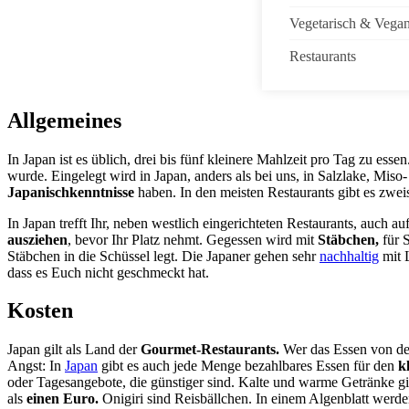
Vegetarisch & Vega
Restaurants
Allgemeines
In Japan ist es üblich, drei bis fünf kleinere Mahlzeit pro Tag zu essen.
wurde. Eingelegt wird in Japan, anders als bei uns, in Salzlake, Miso
Japanischkenntnisse
haben. In den meisten Restaurants gibt es zwei
In Japan trefft Ihr, neben westlich eingerichteten Restaurants, auch a
ausziehen
, bevor Ihr Platz nehmt. Gegessen wird mit
Stäbchen,
für S
Stäbchen in die Schüssel legt. Die Japaner gehen sehr
nachhaltig
mit L
dass es Euch nicht geschmeckt hat.
Kosten
Japan gilt als Land der
Gourmet-Restaurants.
Wer das Essen von den 
Angst: In
Japan
gibt es auch jede Menge bezahlbares Essen für den
k
oder Tagesangebote, die günstiger sind. Kalte und warme Getränke gi
als
einen Euro.
Onigiri sind Reisbällchen. In einem Algenblatt werd