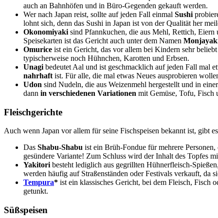
auch an Bahnhöfen und in Büro-Gegenden gekauft werden.
Wer nach Japan reist, sollte auf jeden Fall einmal
Sushi
probiere
lohnt sich, denn das Sushi in Japan ist von der Qualität her me
Okonomiyaki
sind Pfannkuchen, die aus Mehl, Rettich, Eier
Speisekarten ist das Gericht auch unter dem Namen
Monjayak
Omurice
ist ein Gericht, das vor allem bei Kindern sehr beliebt
typischerweise noch Hühnchen, Karotten und Erbsen.
Unagi
bedeutet Aal und ist geschmacklich auf jeden Fall mal e
nahrhaft
ist. Für alle, die mal etwas Neues ausprobieren wolle
Udon
sind Nudeln, die aus Weizenmehl hergestellt und in eine
dann
in verschiedenen Variationen
mit Gemüse, Tofu, Fisch 
Fleischgerichte
Auch wenn Japan vor allem für seine Fischspeisen bekannt ist, gibt es a
Das
Shabu-Shabu
ist ein Brüh-Fondue für mehrere Personen, 
gesündere Variante! Zum Schluss wird der Inhalt des Topfes mi
Yakitori
besteht lediglich aus gegrillten Hühnerfleisch-Spieß
werden häufig auf Straßenständen oder Festivals verkauft, da s
Tempura
*
ist ein klassisches Gericht, bei dem Fleisch, Fisc
getunkt.
Süßspeisen