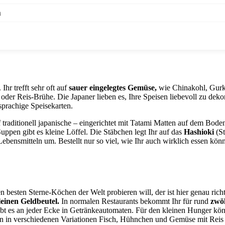
n
 Ihr trefft sehr oft auf
sauer eingelegtes Gemüse,
wie Chinakohl, Gurk
- oder Reis-Brühe. Die Japaner lieben es, Ihre Speisen liebevoll zu dek
sprachige Speisekarten.
uf traditionell japanische – eingerichtet mit Tatami Matten auf dem Bod
uppen gibt es kleine Löffel. Die Stäbchen legt Ihr auf das
Hashioki
(S
ebensmitteln um. Bestellt nur so viel, wie Ihr auch wirklich essen könn
besten Sterne-Köchen der Welt probieren will, der ist hier genau rich
leinen Geldbeutel.
In normalen Restaurants bekommt Ihr für rund
zwö
bt es an jeder Ecke in Getränkeautomaten. Für den kleinen Hunger kön
en in verschiedenen Variationen Fisch, Hühnchen und Gemüse mit Reis