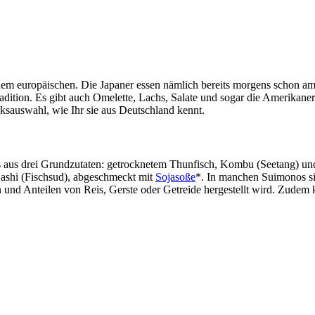
n dem europäischen. Die Japaner essen nämlich bereits morgens schon am
Tradition. Es gibt auch Omelette, Lachs, Salate und sogar die Amerikane
ksauswahl, wie Ihr sie aus Deutschland kennt.
ns aus drei Grundzutaten: getrocknetem Thunfisch, Kombu (Seetang) un
Dashi (Fischsud), abgeschmeckt mit
Sojasoße
*. In manchen Suimonos s
en und Anteilen von Reis, Gerste oder Getreide hergestellt wird. Zud