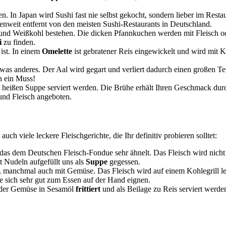
n. In Japan wird Sushi fast nie selbst gekocht, sondern lieber im Rest
ilenweit entfernt von den meisten Sushi-Restaurants in Deutschland.
n und Weißkohl bestehen. Die dicken Pfannkuchen werden mit Fleisch
i
zu finden.
 ist. In einem
Omelette
ist gebratener Reis eingewickelt und wird mit
twas anderes. Der Aal wird gegart und verliert dadurch einen großen Tei
n ein Muss!
r heißen Suppe serviert werden. Die Brühe erhält Ihren Geschmack durc
und Fleisch angeboten.
uch viele leckere Fleischgerichte, die Ihr definitiv probieren solltet:
das dem Deutschen Fleisch-Fondue sehr ähnelt. Das Fleisch wird nicht i
t Nudeln aufgefüllt uns als
Suppe
gegessen.
en, manchmal auch mit Gemüse. Das Fleisch wird auf einem Kohlegrill l
ie sich sehr gut zum Essen auf der Hand eignen.
h oder Gemüse in Sesamöl
frittiert
und als Beilage zu Reis serviert werd