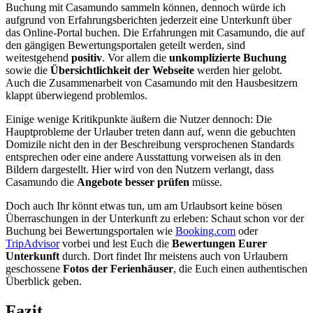
Buchung mit Casamundo sammeln können, dennoch würde ich
aufgrund von Erfahrungsberichten jederzeit eine Unterkunft über
das Online-Portal buchen. Die Erfahrungen mit Casamundo, die auf
den gängigen Bewertungsportalen geteilt werden, sind
weitestgehend
positiv
. Vor allem die
unkomplizierte Buchung
sowie die
Übersichtlichkeit der Webseite
werden hier gelobt.
Auch die Zusammenarbeit von Casamundo mit den Hausbesitzern
klappt überwiegend problemlos.
Einige wenige Kritikpunkte äußern die Nutzer dennoch: Die
Hauptprobleme der Urlauber treten dann auf, wenn die gebuchten
Domizile nicht den in der Beschreibung versprochenen Standards
entsprechen oder eine andere Ausstattung vorweisen als in den
Bildern dargestellt. Hier wird von den Nutzern verlangt, dass
Casamundo die
Angebote besser prüfen
müsse.
Doch auch Ihr könnt etwas tun, um am Urlaubsort keine bösen
Überraschungen in der Unterkunft zu erleben: Schaut schon vor der
Buchung bei Bewertungsportalen wie
Booking.com
oder
TripAdvisor
vorbei und lest Euch die
Bewertungen Eurer
Unterkunft
durch. Dort findet Ihr meistens auch von Urlaubern
geschossene
Fotos der Ferienhäuser
, die Euch einen authentischen
Überblick geben.
Fazit