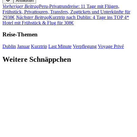
Antworten
Vorheriger Beitrag
Peru-Privatrundreise: 11 Tage mit Flügen,
Frühstück, Privattouren, Transfers, Zugtickets und Unterkünfte für
2938€
Nächster Beitrag
Kurztrip nach Dublin: 4 Tage ins TOP 4*
Hotel mit Frühstück & Flug für 308€
Reise-Themen
Dublin
Januar
Kurztrip
Last Minute
Verpflegung
Voyage Privé
Weitere Schnäppchen