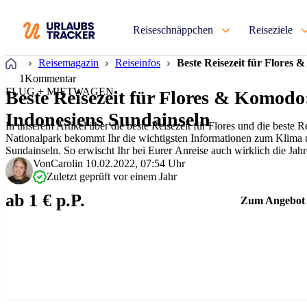
Reiseschnäppchen
Reiseziele
Startseite
Reisemagazin
Reiseinfos
Beste Reisezeit für Flores
1
Kommentar
FLUG + MIETWAGEN
Beste Reisezeit für Flores & Komodo
Indonesiens Sundainseln
In unserem Artikel über die beste Reisezeit für Flores und die beste
Nationalpark bekommt Ihr die wichtigsten Informationen zum Klima
Sundainseln. So erwischt Ihr bei Eurer Anreise auch wirklich die Jahr
Aufenthalt und die geplan…
Von
Carolin
10.02.2022, 07:54 Uhr
Zuletzt geprüft vor einem Jahr
ab 1 € p.P.
Zum Angebot