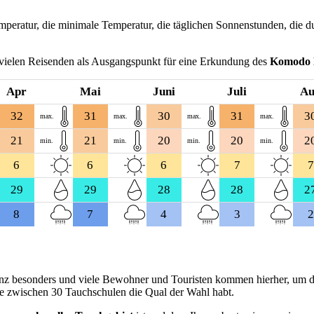
peratur, die minimale Temperatur, die täglichen Sonnenstunden, die d
 vielen Reisenden als Ausgangspunkt für eine Erkundung des
Komodo 
Apr
Mai
Juni
Juli
A
32
31
30
31
3
max.
max.
max.
max.
21
21
20
20
2
min.
min.
min.
min.
6
6
6
7
7
29
29
28
28
2
8
7
4
3
2
nz besonders und viele Bewohner und Touristen kommen hierher, um d
ile zwischen 30 Tauchschulen die Qual der Wahl habt.