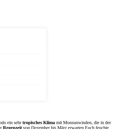
odo ein sehr
tropisches Klima
mit Monsunwinden, die in der
er
Regenzeit
von Dezember bis März erwarten Euch feuchte