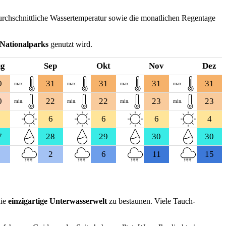
urchschnittliche Wassertemperatur sowie die monatlichen Regentage
Nationalparks
genutzt wird.
ug
Sep
Okt
Nov
Dez
0
31
31
31
31
max.
max.
max.
max.
0
22
22
23
23
min.
min.
min.
min.
6
6
6
4
7
28
29
30
30
2
6
11
15
ie
einzigartige Unterwasserwelt
zu bestaunen. Viele Tauch-