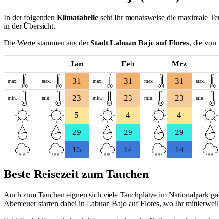
In der folgenden
Klimatabelle
seht Ihr monatsweise die maximale Tem
in der Übersicht.
Die Werte stammen aus der
Stadt Labuan Bajo auf Flores
, die von
Jan
Feb
Mrz
31
31
31
max.
max.
max.
max.
max.
23
23
23
min.
min.
min.
min.
min.
5
4
4
29
29
29
15
14
14
Beste Reisezeit zum Tauchen
Auch zum Tauchen eignen sich viele Tauchplätze im Nationalpark ga
Abenteuer starten dabei in Labuan Bajo auf Flores, wo Ihr mittlerwe