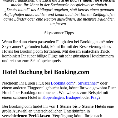
weitere Funktionen, die Euch die
Suche nach Flügen noch leichter
macht. Ihr könnt in der Suchmaske beispielsweise einfach
„Deutschland“ als Abflugort angeben, statt bereits einen genauen
Abflughafen auszuwählen und könnt auch bei Eurem Zielflughafen
ganze Länder oder eine Region auswählen, die mehrere Flughäfen
umfassen.
Skyscanner Tipps
Wenn Ihr dann einen passenden Flughafen bei Booking.com* oder
Skyscanner* gefunden habt, könnt Ihr mit der Reservierung eines
Hotels bei Booking.com fortfahren. Mit diesem
einfachen Trick
kombiniert Ihr super billige Flüge mit sehr günstigen Hotelzimmern
und reist so zum Schnäppchenpreis.
Hotel Buchung bei Booking.com
Nachdem Ihr Euren Flug bei
Booking.com
*,
Skyscanner
* oder
einem anderen Flugportal gebucht habt, könnt Ihr wie gewohnt Euer
Hotel über Booking.com buchen. Wie wäre es zum Beispiel mit
einem schönen Hotel in
Kopenhagen
,
Budapest
oder
Prag
?
Bei Booking.com findet Ihr von
1-Sterne bis 5-Sterne-Hotels
eine
große Auswahl an unterschiedlichen Unterkünften in
verschiedenen Preisklassen
. Verpflegung könnt Ihr je nach