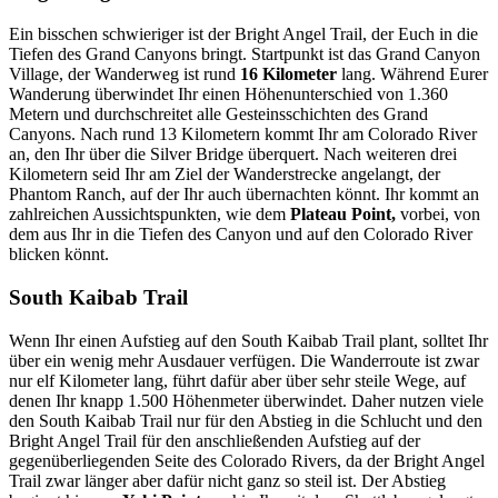
Ein bisschen schwieriger ist der Bright Angel Trail, der Euch in die
Tiefen des Grand Canyons bringt. Startpunkt ist das Grand Canyon
Village, der Wanderweg ist rund
16 Kilometer
lang. Während Eurer
Wanderung überwindet Ihr einen Höhenunterschied von 1.360
Metern und durchschreitet alle Gesteinsschichten des Grand
Canyons. Nach rund 13 Kilometern kommt Ihr am Colorado River
an, den Ihr über die Silver Bridge überquert. Nach weiteren drei
Kilometern seid Ihr am Ziel der Wanderstrecke angelangt, der
Phantom Ranch, auf der Ihr auch übernachten könnt. Ihr kommt an
zahlreichen Aussichtspunkten, wie dem
Plateau Point,
vorbei, von
dem aus Ihr in die Tiefen des Canyon und auf den Colorado River
blicken könnt.
South Kaibab Trail
Wenn Ihr einen Aufstieg auf den South Kaibab Trail plant, solltet Ihr
über ein wenig mehr Ausdauer verfügen. Die Wanderroute ist zwar
nur elf Kilometer lang, führt dafür aber über sehr steile Wege, auf
denen Ihr knapp 1.500 Höhenmeter überwindet. Daher nutzen viele
den South Kaibab Trail nur für den Abstieg in die Schlucht und den
Bright Angel Trail für den anschließenden Aufstieg auf der
gegenüberliegenden Seite des Colorado Rivers, da der Bright Angel
Trail zwar länger aber dafür nicht ganz so steil ist. Der Abstieg