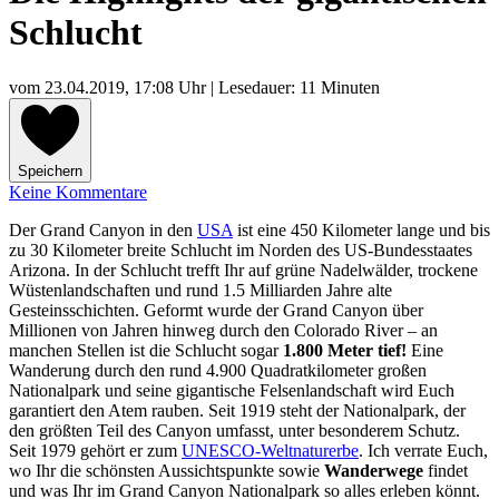
Schlucht
vom
23.04.2019, 17:08 Uhr
| Lesedauer: 11 Minuten
Speichern
Keine Kommentare
Der Grand Canyon in den
USA
ist eine 450 Kilometer lange und bis
zu 30 Kilometer breite Schlucht im Norden des US-Bundesstaates
Arizona. In der Schlucht trefft Ihr auf grüne Nadelwälder, trockene
Wüstenlandschaften und rund 1.5 Milliarden Jahre alte
Gesteinsschichten. Geformt wurde der Grand Canyon über
Millionen von Jahren hinweg durch den Colorado River – an
manchen Stellen ist die Schlucht sogar
1.800 Meter tief!
Eine
Wanderung durch den rund 4.900 Quadratkilometer großen
Nationalpark und seine gigantische Felsenlandschaft wird Euch
garantiert den Atem rauben. Seit 1919 steht der Nationalpark, der
den größten Teil des Canyon umfasst, unter besonderem Schutz.
Seit 1979 gehört er zum
UNESCO-Weltnaturerbe
. Ich verrate Euch,
wo Ihr die schönsten Aussichtspunkte sowie
Wanderwege
findet
und was Ihr im Grand Canyon Nationalpark so alles erleben könnt.