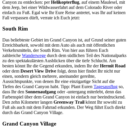
Canyon zu entdecken: per
Helikopterflug
, auf einem Maulesel, mit
dem Jeep, bei einer Wildwasserfahrt auf dem Colorado River oder
einfach zu Fuß. Egal wie Ihr Eure Reise antretet, was Ihr auf keinen
Fall verpassen dürft, verrate ich Euch jetzt:
South Rim
Das beliebteste Gebiet im Grand Canyon ist, auf Grund seiner guten
Erreichbarkeit, sowohl mit dem Auto als auch mit öffentlichen
Verkehrsmitteln, der South Rim. Von hier aus führen Euch
zahlreiche
Wanderwege
durch dem südlichen Teil des Nationalparks
zu den spektakulärsten Ausblicken über die tiefe Schlucht. Am
besten könnt Ihr die Gegend erkunden, indem Ihr der
Hermit Road
oder dem
Desert View Drive
folgt, denn hier findet Ihr nicht nur
einen, sondern gleich mehrere, aneinander gereihte,
Aussichtspunkte, von denen Ihr eine einzigartige Sicht auf die
Tiefen des Grand Canyon habt. Tipp: Plant Euren
Tagesausflug
so,
dass Ihr den
Sonnenaufgang
oder -untergang miterlebt, denn das
Farbenspiel über dem Grand Canyon ist einfach nur beeindruckend.
Den zehn Kilometer langen
Greenway Trail
könnt Ihr sowohl zu
Fuß als auch mit dem Fahrrad erkunden. Der Weg führt Euch direkt
durch das Grand Canyon Village.
Grand Canyon Village