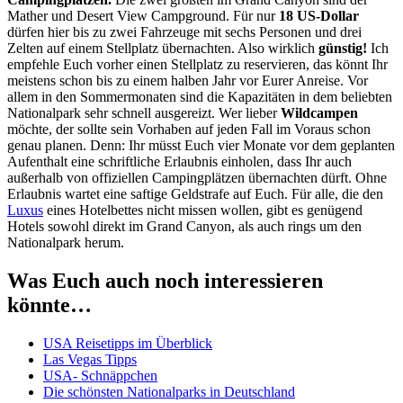
Mather und Desert View Campground. Für nur
18 US-Dollar
dürfen hier bis zu zwei Fahrzeuge mit sechs Personen und drei
Zelten auf einem Stellplatz übernachten. Also wirklich
günstig!
Ich
empfehle Euch vorher einen Stellplatz zu reservieren, das könnt Ihr
meistens schon bis zu einem halben Jahr vor Eurer Anreise. Vor
allem in den Sommermonaten sind die Kapazitäten in dem beliebten
Nationalpark sehr schnell ausgereizt. Wer lieber
Wildcampen
möchte, der sollte sein Vorhaben auf jeden Fall im Voraus schon
genau planen. Denn: Ihr müsst Euch vier Monate vor dem geplanten
Aufenthalt eine schriftliche Erlaubnis einholen, dass Ihr auch
außerhalb von offiziellen Campingplätzen übernachten dürft. Ohne
Erlaubnis wartet eine saftige Geldstrafe auf Euch. Für alle, die den
Luxus
eines Hotelbettes nicht missen wollen, gibt es genügend
Hotels sowohl direkt im Grand Canyon, als auch rings um den
Nationalpark herum.
Was Euch auch noch interessieren
könnte…
USA Reisetipps im Überblick
Las Vegas Tipps
USA- Schnäppchen
Die schönsten Nationalparks in Deutschland