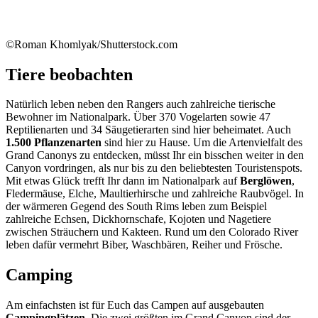
©Roman Khomlyak/Shutterstock.com
Tiere beobachten
Natürlich leben neben den Rangers auch zahlreiche tierische
Bewohner im Nationalpark. Über 370 Vogelarten sowie 47
Reptilienarten und 34 Säugetierarten sind hier beheimatet. Auch
1.500 Pflanzenarten
sind hier zu Hause. Um die Artenvielfalt des
Grand Canonys zu entdecken, müsst Ihr ein bisschen weiter in den
Canyon vordringen, als nur bis zu den beliebtesten Touristenspots.
Mit etwas Glück trefft Ihr dann im Nationalpark auf
Berglöwen
,
Fledermäuse, Elche, Maultierhirsche und zahlreiche Raubvögel. In
der wärmeren Gegend des South Rims leben zum Beispiel
zahlreiche Echsen, Dickhornschafe, Kojoten und Nagetiere
zwischen Sträuchern und Kakteen. Rund um den Colorado River
leben dafür vermehrt Biber, Waschbären, Reiher und Frösche.
Camping
Am einfachsten ist für Euch das Campen auf ausgebauten
Campingplätzen.
Die zwei größten im Grand Canyon sind der