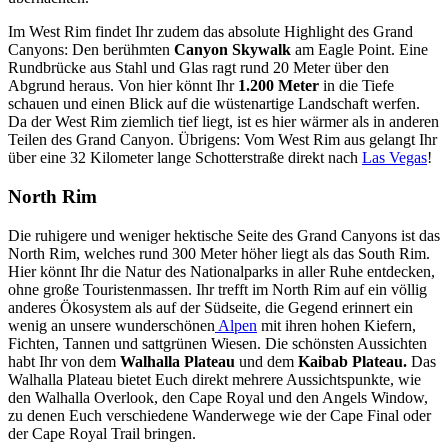
Im West Rim findet Ihr zudem das absolute Highlight des Grand
Canyons: Den berühmten
Canyon Skywalk
am Eagle Point. Eine
Rundbrücke aus Stahl und Glas ragt rund 20 Meter über den
Abgrund heraus. Von hier könnt Ihr
1.200 Meter
in die Tiefe
schauen und einen Blick auf die wüstenartige Landschaft werfen.
Da der West Rim ziemlich tief liegt, ist es hier wärmer als in anderen
Teilen des Grand Canyon. Übrigens: Vom West Rim aus gelangt Ihr
über eine 32 Kilometer lange Schotterstraße direkt nach
Las Vegas
!
North Rim
Die ruhigere und weniger hektische Seite des Grand Canyons ist das
North Rim, welches rund 300 Meter höher liegt als das South Rim.
Hier könnt Ihr die Natur des Nationalparks in aller Ruhe entdecken,
ohne große Touristenmassen. Ihr trefft im North Rim auf ein völlig
anderes Ökosystem als auf der Südseite, die Gegend erinnert ein
wenig an unsere wunderschönen
Alpen
mit ihren hohen Kiefern,
Fichten, Tannen und sattgrünen Wiesen. Die schönsten Aussichten
habt Ihr von dem
Walhalla Plateau
und dem
Kaibab Plateau.
Das
Walhalla Plateau bietet Euch direkt mehrere Aussichtspunkte, wie
den Walhalla Overlook, den Cape Royal und den Angels Window,
zu denen Euch verschiedene Wanderwege wie der Cape Final oder
der Cape Royal Trail bringen.