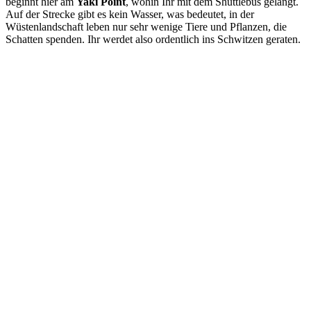
beginnt hier am
Yaki Point
, wohin Ihr mit dem Shuttlebus gelangt.
Auf der Strecke gibt es kein Wasser, was bedeutet, in der
Wüstenlandschaft leben nur sehr wenige Tiere und Pflanzen, die
Schatten spenden. Ihr werdet also ordentlich ins Schwitzen geraten.