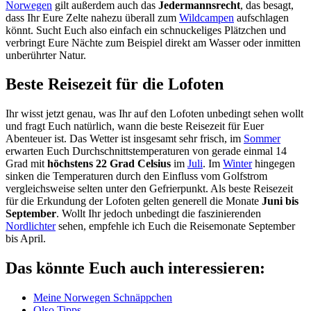
Norwegen
gilt außerdem auch das
Jedermannsrecht
, das besagt,
dass Ihr Eure Zelte nahezu überall zum
Wildcampen
aufschlagen
könnt. Sucht Euch also einfach ein schnuckeliges Plätzchen und
verbringt Eure Nächte zum Beispiel direkt am Wasser oder inmitten
unberührter Natur.
Beste Reisezeit für die Lofoten
Ihr wisst jetzt genau, was Ihr auf den Lofoten unbedingt sehen wollt
und fragt Euch natürlich, wann die beste Reisezeit für Euer
Abenteuer ist. Das Wetter ist insgesamt sehr frisch, im
Sommer
erwarten Euch Durchschnittstemperaturen von gerade einmal 14
Grad mit
höchstens 22 Grad Celsius
im
Juli
. Im
Winter
hingegen
sinken die Temperaturen durch den Einfluss vom Golfstrom
vergleichsweise selten unter den Gefrierpunkt. Als beste Reisezeit
für die Erkundung der Lofoten gelten generell die Monate
Juni bis
September
. Wollt Ihr jedoch unbedingt die faszinierenden
Nordlichter
sehen, empfehle ich Euch die Reisemonate September
bis April.
Das könnte Euch auch interessieren:
Meine Norwegen Schnäppchen
Olso Tipps