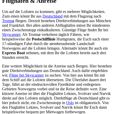
Flughafen & Anreise
Um auf die Lofoten zu kommen, gibt es mehrere Möglichkeiten.
Zum einen könnt Ihr aus
Deutschland
mit dem Flugzeug nach
Tromsø
fliegen. Derzeit bestehen Direktverbindungen aus München
und Frankfurt. Bei allen anderen Abflughäfen müsst Ihr mindestens
einen Zwischenstopp einkalkulieren. Günstige Flüge findet Ihr bei
Skyscanner
. Ab Tromsø verkehren täglich Fähren, wie
beispielsweise die
Postschifflinie
Hurtigruten, die Euch nach einer
17-stündigen Fahrt durch die atemberaubende Landschaft
Norwegens auf die Lofoten bringen. Alternativ könnt Ihr auch ein
Express Boat
nehmen, mit dem Ihr die Lofoten bereits nach drei
Stunden erreicht.
Eine weitere Möglichkeit ist die Anreise nach Bergen. Hier bestehen
gute Direktverbindungen aus Deutschland. Auch dafür empfehlen
wir,
Flüge bei Skyscanner
zu suchen. Von hier aus könnt Ihr mit
dem Schiff auf die Lofoten übersetzen. Die Überfahrt dauert drei
Tage, führt an der eindrucksvollen Fjordküste und entlegenen
Gebieten Norwegens vorbei und ist die Reise definitiv wert. Eine
kürzere Anreise ist über die Flughäfen Leknes, Svolvær und Narvik
direkt auf den Lofoten möglich. Direktflüge ab Deutschland gibt es
hier jedoch nicht, ein Zwischenstopp in
Oslo
ist obligatorisch. Von
den Flughäfen Leknes, Svolvær und Narvik könnt Ihr Euch dann
beispielsweise bequem per Mietwagen fortbewegen.