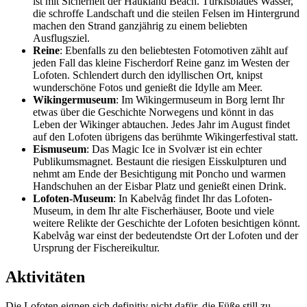
ist mit Sicherheit der Haukland Beach. Türkisblaues Wasser,
die schroffe Landschaft und die steilen Felsen im Hintergrund
machen den Strand ganzjährig zu einem beliebten
Ausflugsziel.
Reine
: Ebenfalls zu den beliebtesten Fotomotiven zählt auf
jeden Fall das kleine Fischerdorf Reine ganz im Westen der
Lofoten. Schlendert durch den idyllischen Ort, knipst
wunderschöne Fotos und genießt die Idylle am Meer.
Wikingermuseum
: Im Wikingermuseum in Borg lernt Ihr
etwas über die Geschichte Norwegens und könnt in das
Leben der Wikinger abtauchen. Jedes Jahr im August findet
auf den Lofoten übrigens das berühmte Wikingerfestival statt.
Eismuseum
: Das Magic Ice in Svolvær ist ein echter
Publikumsmagnet. Bestaunt die riesigen Eisskulpturen und
nehmt am Ende der Besichtigung mit Poncho und warmen
Handschuhen an der Eisbar Platz und genießt einen Drink.
Lofoten-Museum
: In Kabelvåg findet Ihr das Lofoten-
Museum, in dem Ihr alte Fischerhäuser, Boote und viele
weitere Relikte der Geschichte der Lofoten besichtigen könnt.
Kabelvåg war einst der bedeutendste Ort der Lofoten und der
Ursprung der Fischereikultur.
Aktivitäten
Die Lofoten eignen sich definitiv nicht dafür, die Füße still zu