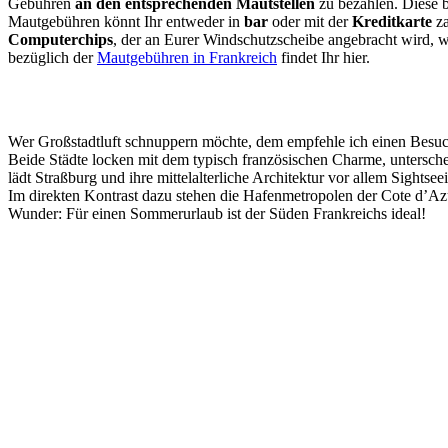
Gebühren
an den entsprechenden Mautstellen
zu bezahlen. Diese b
Mautgebühren könnt Ihr entweder in
bar
oder mit der
Kreditkarte
za
Computerchips
, der an Eurer Windschutzscheibe angebracht wird, 
bezüglich der
Mautgebühren in Frankreich
findet Ihr hier.
Wer Großstadtluft schnuppern möchte, dem empfehle ich einen Besuch 
Beide Städte locken mit dem typisch französischen Charme, unterschei
lädt Straßburg und ihre mittelalterliche Architektur vor allem Sights
Im direkten Kontrast dazu stehen die Hafenmetropolen der Cote d’Azur
Wunder: Für einen Sommerurlaub ist der Süden Frankreichs ideal!