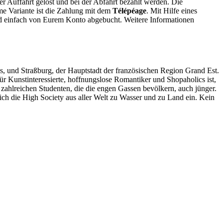
r Auffahrt gelöst und bei der Abfahrt bezahlt werden. Die
e Variante ist die Zahlung mit dem
Télépéage
. Mit Hilfe eines
nd einfach von Eurem Konto abgebucht. Weitere Informationen
s, und Straßburg, der Hauptstadt der französischen Region Grand Est.
ür Kunstinteressierte, hoffnungslose Romantiker und Shopaholics ist,
e zahlreichen Studenten, die die engen Gassen bevölkern, auch jünger.
ich die High Society aus aller Welt zu Wasser und zu Land ein. Kein