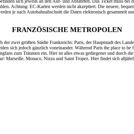
efinden sich jeweils an den Auf- und Abfahrten. Das Ticket muss bei de
hlen. Achtung: EC-Karten werden nicht akzeptiert. Die neuere, bequem
werden je nach Autobahnabschnitt die Daten elektronisch gesammelt u
FRANZÖSISCHE METROPOLEN
der zwei größten Städte Frankreichs: Paris, der Hauptstadt des Lande
den sich jedoch gänzlich voneinander. Während Paris the place to be f
eeingfans zum Träumen ein. Hier ist alles etwas gediegener und durch di
: Marseille, Monaco, Nizza und Saint Tropez. Hier findet sich alljährl