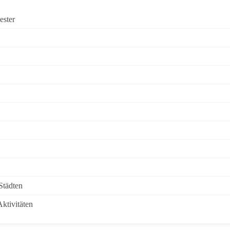
ester
 Städten
Aktivitäten