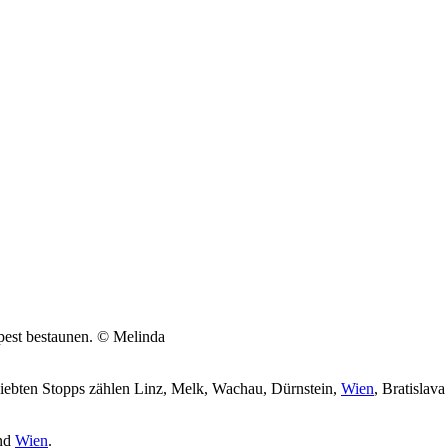
pest bestaunen. © Melinda
eliebten Stopps zählen Linz, Melk, Wachau, Dürnstein,
Wien
, Bratislav
nd
Wien
.