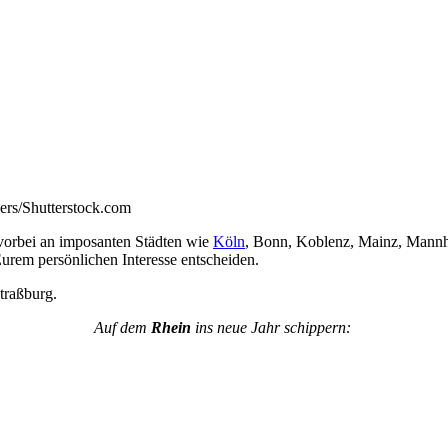
ers/Shutterstock.com
 vorbei an imposanten Städten wie
Köln
, Bonn, Koblenz, Mainz, Mannhe
Eurem persönlichen Interesse entscheiden.
traßburg.
Auf dem
Rhein
ins neue Jahr schippern: