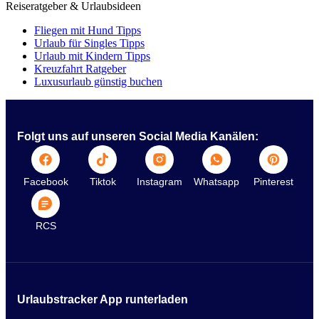
Reiseratgeber & Urlaubsideen
Fliegen mit Hund Tipps
Urlaub für Singles Tipps
Urlaub mit Kindern Tipps
Kreuzfahrt Ratgeber
Luxusurlaub günstig buchen