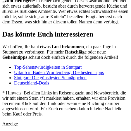
„zum Heurigen“
in Feuerbach gehen. Diese Gastronomie befindet
sich etwas außerhalb, besticht aber durch hervorragende Küche und
stilvolles rustikales Ambiente. Wer etwas echtes Schwäbisches essen
möchte, sollte sich „saure Kutteln“ bestellen. Fragt aber erst nach
dem Essen, was sich hinter diesem tollen Namen denn verbirgt.
Das könnte Euch interessieren
Wir hoffen, Ihr habt etwas
Lust bekommen
, ein paar Tage in
Stuttgart zu verbringen. Für mehr
Ratschläge
oder neue
Geheimtipps
schaut doch einfach durch die folgenden Artikel!
Top-Sehenswürdigkeiten in Stuttgart
Urlaub in Baden-Württemberg: Die besten Tipps
Stuttgart: Die günstigsten Schnäppchen
Deutschland-Deals
* Hinweis: Bei allen Links im Reisemagazin und Newsbereich, die
wir mit einem Stern (*) markiert haben, erhalten wir eine Provision
bei einem Klick auf den Link oder wenn eine Buchung darüber
abgeschlossen wird. Für Euch entstehen dadurch keine Nachteile
beim Kauf oder Preis.
Anzeige