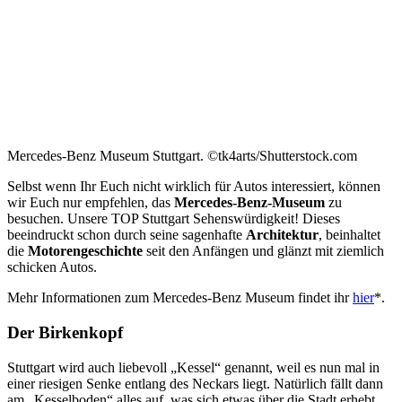
Mercedes-Benz Museum Stuttgart. ©tk4arts/Shutterstock.com
Selbst wenn Ihr Euch nicht wirklich für Autos interessiert, können
wir Euch nur empfehlen, das
Mercedes-Benz-Museum
zu
besuchen. Unsere TOP Stuttgart Sehenswürdigkeit! Dieses
beeindruckt schon durch seine sagenhafte
Architektur
, beinhaltet
die
Motorengeschichte
seit den Anfängen und glänzt mit ziemlich
schicken Autos.
Mehr Informationen zum Mercedes-Benz Museum findet ihr
hier
*.
Der Birkenkopf
Stuttgart wird auch liebevoll „Kessel“ genannt, weil es nun mal in
einer riesigen Senke entlang des Neckars liegt. Natürlich fällt dann
am „Kesselboden“ alles auf, was sich etwas über die Stadt erhebt.