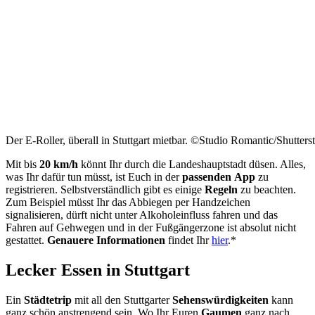
Der E-Roller, überall in Stuttgart mietbar. ©Studio Romantic/Shutter
Mit bis
20 km/h
könnt Ihr durch die Landeshauptstadt düsen. Alles,
was Ihr dafür tun müsst, ist Euch in der
passenden
App
zu
registrieren. Selbstverständlich gibt es einige
Regeln
zu beachten.
Zum Beispiel müsst Ihr das Abbiegen per Handzeichen
signalisieren, dürft nicht unter Alkoholeinfluss fahren und das
Fahren auf Gehwegen und in der Fußgängerzone ist absolut nicht
gestattet.
Genauere Informationen
findet Ihr
hier
.*
Lecker Essen in Stuttgart
Ein
Städtetrip
mit all den Stuttgarter
Sehenswürdigkeiten
kann
ganz schön anstrengend sein. Wo Ihr Euren
Gaumen
ganz nach