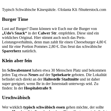
Typisch Schwäbische Käsespätzle. ©Iolanta Kli /Shutterstock.com
Burger Time
Lust auf Burger? Dann können wir Euch nur die Burger von
„Udo’s Snack“
in der
Calwer
Str
. empfehlen. Diese sind ein
wirkliches Original. Hier stimmt auch noch das Preis-
Leistungsverhältnis, denn man zahlt für einen Cheeseburger 4,80 €
und für eine Portion Pommes 2,80 €. Das freut das schwäbische
Sparerherz
natürlich.
Klein aber fein
Im
Schwabennest
haben etwa 30 Menschen Platz und bekommen
jeden Tag etwas
Neues
auf der
Speisekarte
geboten. Die Lokalität
befindet sich direkt an der
Haltestelle Stadtmitte
und ist daher
super geeignet, wenn Ihr in der Innenstadt unterwegs seid. Zu
finden: In der
Hospitalstraße 9
.
Urschwäbisch
Wer wirklich
typisch
schwäbisch
essen
gehen möchte, der sollte