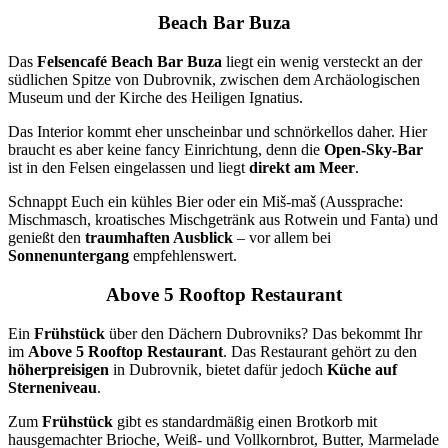
Beach Bar Buza
Das
Felsencafé Beach Bar Buza
liegt ein wenig versteckt an der
südlichen Spitze von Dubrovnik, zwischen dem Archäologischen
Museum und der Kirche des Heiligen Ignatius.
Das Interior kommt eher unscheinbar und schnörkellos daher. Hier
braucht es aber keine fancy Einrichtung, denn die
Open-Sky-Bar
ist in den Felsen eingelassen und liegt
direkt am Meer
.
Schnappt Euch ein kühles Bier oder ein Miš-maš (Aussprache:
Mischmasch, kroatisches Mischgetränk aus Rotwein und Fanta) und
genießt den
traumhaften Ausblick
– vor allem bei
Sonnenuntergang
empfehlenswert.
Above 5 Rooftop Restaurant
Ein
Frühstück
über den Dächern Dubrovniks? Das bekommt Ihr
im
Above 5 Rooftop Restaurant
. Das Restaurant gehört zu den
höherpreisigen
in Dubrovnik, bietet dafür jedoch
Küche auf
Sterneniveau
.
Zum
Frühstück
gibt es standardmäßig einen Brotkorb mit
hausgemachter Brioche, Weiß- und Vollkornbrot, Butter, Marmelade