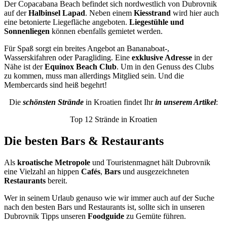
Der Copacabana Beach befindet sich nordwestlich von Dubrovnik
auf der
Halbinsel Lapad
. Neben einem
Kiesstrand
wird hier auch
eine betonierte Liegefläche angeboten.
Liegestühle und
Sonnenliegen
können ebenfalls gemietet werden.
Für Spaß sorgt ein breites Angebot an Bananaboat-,
Wasserskifahren oder Paragliding. Eine
exklusive Adresse
in der
Nähe ist der
Equinox Beach Club
. Um in den Genuss des Clubs
zu kommen, muss man allerdings Mitglied sein. Und die
Membercards sind heiß begehrt!
Die
schönsten Strände
in Kroatien findet Ihr
in unserem Artikel
:
Top 12 Strände in Kroatien
Die besten Bars & Restaurants
Als
kroatische Metropole
und Touristenmagnet hält Dubrovnik
eine Vielzahl an hippen
Cafés
,
Bars
und ausgezeichneten
Restaurants
bereit.
Wer in seinem Urlaub genauso wie wir immer auch auf der Suche
nach den besten Bars und Restaurants ist, sollte sich in unseren
Dubrovnik Tipps unseren
Foodguide
zu Gemüte führen.