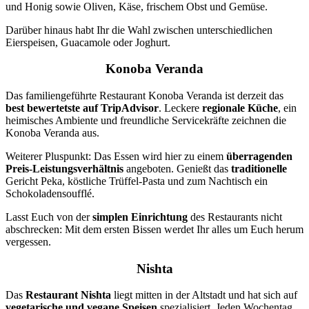
und Honig sowie Oliven, Käse, frischem Obst und Gemüse.
Darüber hinaus habt Ihr die Wahl zwischen unterschiedlichen
Eierspeisen, Guacamole oder Joghurt.
Konoba Veranda
Das familiengeführte Restaurant Konoba Veranda ist derzeit das
best bewertetste auf TripAdvisor
. Leckere
regionale Küche
, ein
heimisches Ambiente und freundliche Servicekräfte zeichnen die
Konoba Veranda aus.
Weiterer Pluspunkt: Das Essen wird hier zu einem
überragenden
Preis-Leistungsverhältnis
angeboten. Genießt das
traditionelle
Gericht Peka, köstliche Trüffel-Pasta und zum Nachtisch ein
Schokoladensoufflé.
Lasst Euch von der
simplen Einrichtung
des Restaurants nicht
abschrecken: Mit dem ersten Bissen werdet Ihr alles um Euch herum
vergessen.
Nishta
Das
Restaurant Nishta
liegt mitten in der Altstadt und hat sich auf
vegetarische und vegane Speisen
spezialisiert. Jeden Wochentag