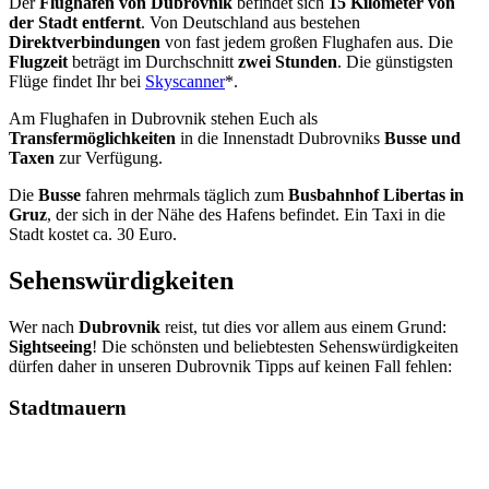
Der
Flughafen von Dubrovnik
befindet sich
15 Kilometer von
der Stadt entfernt
. Von Deutschland aus bestehen
Direktverbindungen
von fast jedem großen Flughafen aus. Die
Flugzeit
beträgt im Durchschnitt
zwei Stunden
. Die günstigsten
Flüge findet Ihr bei
Skyscanner
*.
Am Flughafen in Dubrovnik stehen Euch als
Transfermöglichkeiten
in die Innenstadt Dubrovniks
Busse und
Taxen
zur Verfügung.
Die
Busse
fahren mehrmals täglich zum
Busbahnhof Libertas in
Gruz
, der sich in der Nähe des Hafens befindet. Ein Taxi in die
Stadt kostet ca. 30 Euro.
Sehenswürdigkeiten
Wer nach
Dubrovnik
reist, tut dies vor allem aus einem Grund:
Sightseeing
! Die schönsten und beliebtesten Sehenswürdigkeiten
dürfen daher in unseren Dubrovnik Tipps auf keinen Fall fehlen:
Stadtmauern