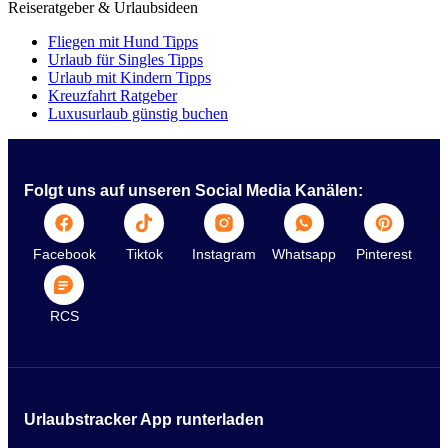
Reiseratgeber & Urlaubsideen
Fliegen mit Hund Tipps
Urlaub für Singles Tipps
Urlaub mit Kindern Tipps
Kreuzfahrt Ratgeber
Luxusurlaub günstig buchen