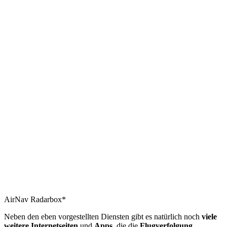
AirNav Radarbox*
Neben den eben vorgestellten Diensten gibt es natürlich noch
viele
weitere
Internetseiten
und
Apps
, die die
Flugverfolgung