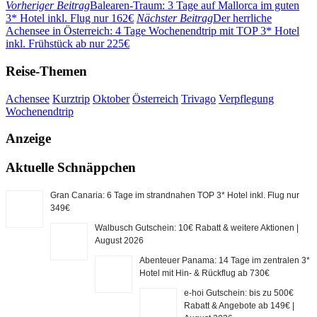
Vorheriger Beitrag
Balearen-Traum: 3 Tage auf Mallorca im guten
3* Hotel inkl. Flug nur 162€
Nächster Beitrag
Der herrliche
Achensee in Österreich: 4 Tage Wochenendtrip mit TOP 3* Hotel
inkl. Frühstück ab nur 225€
Reise-Themen
Achensee
Kurztrip
Oktober
Österreich
Trivago
Verpflegung
Wochenendtrip
Anzeige
Aktuelle Schnäppchen
Gran Canaria: 6 Tage im strandnahen TOP 3* Hotel inkl. Flug nur
349€
Walbusch Gutschein: 10€ Rabatt & weitere Aktionen |
August 2026
Abenteuer Panama: 14 Tage im zentralen 3*
Hotel mit Hin- & Rückflug ab 730€
e-hoi Gutschein: bis zu 500€
Rabatt & Angebote ab 149€ |