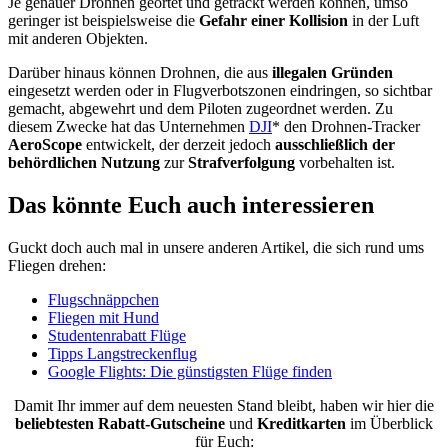
Je genauer Drohnen geortet und getrackt werden können, umso
geringer ist beispielsweise die
Gefahr einer Kollision
in der Luft
mit anderen Objekten.
Darüber hinaus können Drohnen, die aus
illegalen Gründen
eingesetzt werden oder in Flugverbotszonen eindringen, so sichtbar
gemacht, abgewehrt und dem Piloten zugeordnet werden. Zu
diesem Zwecke hat das Unternehmen
DJI
* den Drohnen-Tracker
AeroScope
entwickelt, der derzeit jedoch
ausschließlich der
behördlichen Nutzung
zur
Strafverfolgung
vorbehalten ist.
Das könnte Euch auch interessieren
Guckt doch auch mal in unsere anderen Artikel, die sich rund ums
Fliegen drehen:
Flugschnäppchen
Fliegen mit Hund
Studentenrabatt Flüge
Tipps Langstreckenflug
Google Flights: Die günstigsten Flüge finden
Damit Ihr immer auf dem neuesten Stand bleibt, haben wir hier die
beliebtesten
Rabatt-Gutscheine
und
Kreditkarten
im Überblick
für Euch: