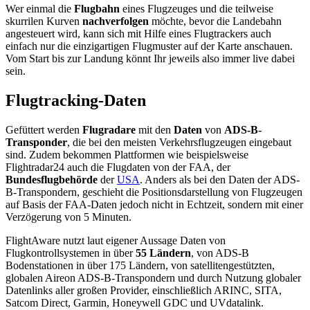
Wer einmal die
Flugbahn
eines Flugzeuges und die teilweise
skurrilen Kurven
nachverfolgen
möchte, bevor die Landebahn
angesteuert wird, kann sich mit Hilfe eines Flugtrackers auch
einfach nur die einzigartigen Flugmuster auf der Karte anschauen.
Vom Start bis zur Landung könnt Ihr jeweils also immer live dabei
sein.
Flugtracking-Daten
Gefüttert werden
Flugradare
mit den
Daten
von
ADS-B-
Transponder
, die bei den meisten Verkehrsflugzeugen eingebaut
sind. Zudem bekommen Plattformen wie beispielsweise
Flightradar24 auch die Flugdaten von der FAA, der
Bundesflugbehörde
der
USA
. Anders als bei den Daten der ADS-
B-Transpondern, geschieht die Positionsdarstellung von Flugzeugen
auf Basis der FAA-Daten jedoch nicht in Echtzeit, sondern mit einer
Verzögerung von 5 Minuten.
FlightAware nutzt laut eigener Aussage Daten von
Flugkontrollsystemen in über
55 Ländern
, von ADS-B
Bodenstationen in über 175 Ländern, von satellitengestützten,
globalen Aireon ADS-B-Transpondern und durch Nutzung globaler
Datenlinks aller großen Provider, einschließlich ARINC, SITA,
Satcom Direct, Garmin, Honeywell GDC und UVdatalink.