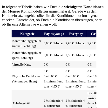
In folgender Tabelle haben wir Euch die
wichtigsten Konditionen
der Monese Kontomodelle zusammengefasst. Gerade was den
Karteneinsatz angeht, solltet Ihr die Konditionen nochmal genau
checken. Entscheidet, ob Euch die Konditionen überzeugen, oder
ob Ihr eine Alternative wählen wollt.
Kategorie
Pay as you go
Everyday
Cashback
Kontoführungsgebühr
0,00 € / Monat
2,95 € / Monat
7,95 € / Monat
(monatl. Zahlung)
Kontoführungsgebühr
0,00 € / Monat
2,50 € / Monat
6,66 € / Monat
(jährl. Zahlung)
Virtuelle Karte
0 €
0 €
0 €
0 €
0 €
0 €
Physische Debitkarte
(bei 100 €
(bei 100 €
(bei 100 €
(Versandgebühren)
Ersteinzahlung,
Ersteinzahlung,
Ersteinzahlung,
sonst 4,95 €)
sonst 4,95 €)
sonst 4,95 €)
Bis 500 €
kostenlos;
2 % (Inland), 4
2 % (Inland), 4
Abhebegebühr
danach 2 %
% (Ausland)
% (Ausland)