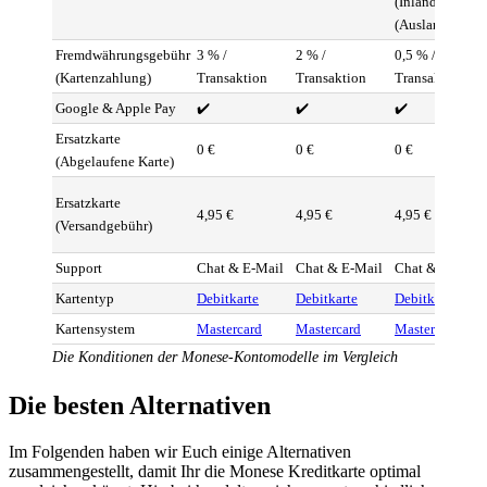
(Inland), 4 %
(Ausland)
Fremdwährungsgebühr
3 % /
2 % /
0,5 % /
(Kartenzahlung)
Transaktion
Transaktion
Transaktion
Google & Apple Pay
✔️
✔️
✔️
Ersatzkarte
0 €
0 €
0 €
(Abgelaufene Karte)
Ersatzkarte
4,95 €
4,95 €
4,95 €
(Versandgebühr)
Support
Chat & E-Mail
Chat & E-Mail
Chat & E-Mail
Kartentyp
Debitkarte
Debitkarte
Debitkarte
Kartensystem
Mastercard
Mastercard
Mastercard
Die Konditionen der Monese-Kontomodelle im Vergleich
Die besten Alternativen
Im Folgenden haben wir Euch einige Alternativen
zusammengestellt, damit Ihr die Monese Kreditkarte optimal