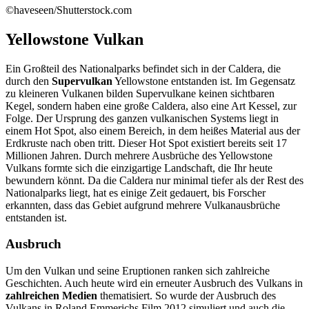
©haveseen/Shutterstock.com
Yellowstone Vulkan
Ein Großteil des Nationalparks befindet sich in der Caldera, die
durch den
Supervulkan
Yellowstone entstanden ist. Im Gegensatz
zu kleineren Vulkanen bilden Supervulkane keinen sichtbaren
Kegel, sondern haben eine große Caldera, also eine Art Kessel, zur
Folge. Der Ursprung des ganzen vulkanischen Systems liegt in
einem Hot Spot, also einem Bereich, in dem heißes Material aus der
Erdkruste nach oben tritt. Dieser Hot Spot existiert bereits seit 17
Millionen Jahren. Durch mehrere Ausbrüche des Yellowstone
Vulkans formte sich die einzigartige Landschaft, die Ihr heute
bewundern könnt. Da die Caldera nur minimal tiefer als der Rest des
Nationalparks liegt, hat es einige Zeit gedauert, bis Forscher
erkannten, dass das Gebiet aufgrund mehrere Vulkanausbrüche
entstanden ist.
Ausbruch
Um den Vulkan und seine Eruptionen ranken sich zahlreiche
Geschichten. Auch heute wird ein erneuter Ausbruch des Vulkans in
zahlreichen Medien
thematisiert. So wurde der Ausbruch des
Vulkans in Roland Emmerichs Film 2012 simuliert und auch die