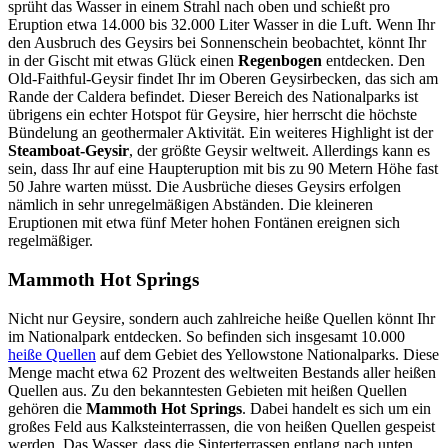
sprüht das Wasser in einem Strahl nach oben und schießt pro
Eruption etwa 14.000 bis 32.000 Liter Wasser in die Luft. Wenn Ihr
den Ausbruch des Geysirs bei Sonnenschein beobachtet, könnt Ihr
in der Gischt mit etwas Glück einen
Regenbogen
entdecken. Den
Old-Faithful-Geysir findet Ihr im Oberen Geysirbecken, das sich am
Rande der Caldera befindet. Dieser Bereich des Nationalparks ist
übrigens ein echter Hotspot für Geysire, hier herrscht die höchste
Bündelung an geothermaler Aktivität. Ein weiteres Highlight ist der
Steamboat-Geysir
, der größte Geysir weltweit. Allerdings kann es
sein, dass Ihr auf eine Haupteruption mit bis zu 90 Metern Höhe fast
50 Jahre warten müsst. Die Ausbrüche dieses Geysirs erfolgen
nämlich in sehr unregelmäßigen Abständen. Die kleineren
Eruptionen mit etwa fünf Meter hohen Fontänen ereignen sich
regelmäßiger.
Mammoth Hot Springs
Nicht nur Geysire, sondern auch zahlreiche heiße Quellen könnt Ihr
im Nationalpark entdecken. So befinden sich insgesamt 10.000
heiße Quellen
auf dem Gebiet des Yellowstone Nationalparks. Diese
Menge macht etwa 62 Prozent des weltweiten Bestands aller heißen
Quellen aus. Zu den bekanntesten Gebieten mit heißen Quellen
gehören die
Mammoth Hot Springs
. Dabei handelt es sich um ein
großes Feld aus Kalksteinterrassen, die von heißen Quellen gespeist
werden. Das Wasser, dass die Sinterterrassen entlang nach unten