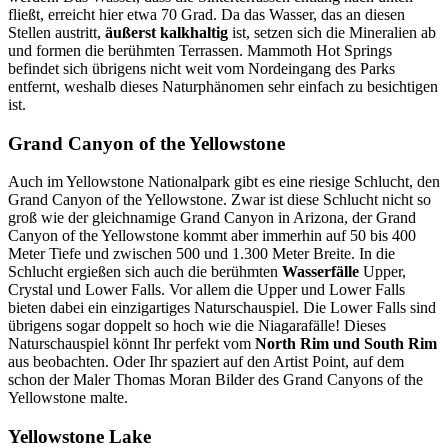
fließt, erreicht hier etwa 70 Grad. Da das Wasser, das an diesen
Stellen austritt,
äußerst kalkhaltig
ist, setzen sich die Mineralien ab
und formen die berühmten Terrassen. Mammoth Hot Springs
befindet sich übrigens nicht weit vom Nordeingang des Parks
entfernt, weshalb dieses Naturphänomen sehr einfach zu besichtigen
ist.
Grand Canyon of the Yellowstone
Auch im Yellowstone Nationalpark gibt es eine riesige Schlucht, den
Grand Canyon of the Yellowstone. Zwar ist diese Schlucht nicht so
groß wie der gleichnamige Grand Canyon in Arizona, der Grand
Canyon of the Yellowstone kommt aber immerhin auf 50 bis 400
Meter Tiefe und zwischen 500 und 1.300 Meter Breite. In die
Schlucht ergießen sich auch die berühmten
Wasserfälle
Upper,
Crystal und Lower Falls. Vor allem die Upper und Lower Falls
bieten dabei ein einzigartiges Naturschauspiel. Die Lower Falls sind
übrigens sogar doppelt so hoch wie die Niagarafälle! Dieses
Naturschauspiel könnt Ihr perfekt vom
North Rim und South Rim
aus beobachten. Oder Ihr spaziert auf den Artist Point, auf dem
schon der Maler Thomas Moran Bilder des Grand Canyons of the
Yellowstone malte.
Yellowstone Lake