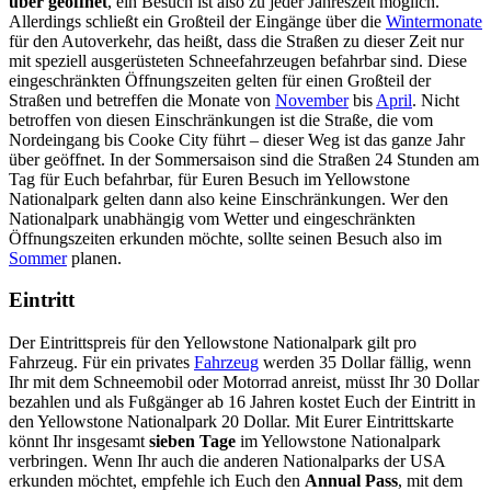
über geöffnet
, ein Besuch ist also zu jeder Jahreszeit möglich.
Allerdings schließt ein Großteil der Eingänge über die
Wintermonate
für den Autoverkehr, das heißt, dass die Straßen zu dieser Zeit nur
mit speziell ausgerüsteten Schneefahrzeugen befahrbar sind. Diese
eingeschränkten Öffnungszeiten gelten für einen Großteil der
Straßen und betreffen die Monate von
November
bis
April
. Nicht
betroffen von diesen Einschränkungen ist die Straße, die vom
Nordeingang bis Cooke City führt – dieser Weg ist das ganze Jahr
über geöffnet. In der Sommersaison sind die Straßen 24 Stunden am
Tag für Euch befahrbar, für Euren Besuch im Yellowstone
Nationalpark gelten dann also keine Einschränkungen. Wer den
Nationalpark unabhängig vom Wetter und eingeschränkten
Öffnungszeiten erkunden möchte, sollte seinen Besuch also im
Sommer
planen.
Eintritt
Der Eintrittspreis für den Yellowstone Nationalpark gilt pro
Fahrzeug. Für ein privates
Fahrzeug
werden 35 Dollar fällig, wenn
Ihr mit dem Schneemobil oder Motorrad anreist, müsst Ihr 30 Dollar
bezahlen und als Fußgänger ab 16 Jahren kostet Euch der Eintritt in
den Yellowstone Nationalpark 20 Dollar. Mit Eurer Eintrittskarte
könnt Ihr insgesamt
sieben Tage
im Yellowstone Nationalpark
verbringen. Wenn Ihr auch die anderen Nationalparks der USA
erkunden möchtet, empfehle ich Euch den
Annual Pass
, mit dem