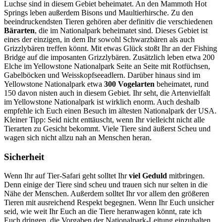
Luchse sind in diesem Gebiet beheimatet. An den Mammoth Hot
Springs leben außerdem Bisons und Maultierhirsche. Zu den
beeindruckendsten Tieren gehören aber definitiv die verschiedenen
Bärarten
, die im Nationalpark beheimatet sind. Dieses Gebiet ist
eines der einzigen, in dem Ihr sowohl Schwarzbären als auch
Grizzlybären treffen könnt. Mit etwas Glück stoßt Ihr an der Fishing
Bridge auf die imposanten Grizzlybären. Zusätzlich leben etwa 200
Elche im Yellowstone Nationalpark Seite an Seite mit Rotfüchsen,
Gabelböcken und Weisskopfseeadlern. Darüber hinaus sind im
Yellowstone Nationalpark etwa
300 Vogelarten
beheimatet, rund
150 davon nisten auch in diesem Gebiet. Ihr seht, die Artenvielfalt
im Yellowstone Nationalpark ist wirklich enorm. Auch deshalb
empfehle ich Euch einen Besuch im ältesten Nationalpark der USA.
Kleiner Tipp: Seid nicht enttäuscht, wenn Ihr vielleicht nicht alle
Tierarten zu Gesicht bekommt. Viele Tiere sind äußerst Scheu und
wagen sich nicht allzu nah an Menschen heran.
Sicherheit
Wenn Ihr auf Tier-Safari geht solltet Ihr
viel Geduld
mitbringen.
Denn einige der Tiere sind scheu und trauen sich nur selten in die
Nähe der Menschen. Außerdem solltet Ihr vor allem den größeren
Tieren mit ausreichend Respekt begegnen. Wenn Ihr Euch unsicher
seid, wie weit Ihr Euch an die Tiere heranwagen könnt, rate ich
Euch dringen, die Vorgaben der Nationalpark-Leitung einzuhalten.